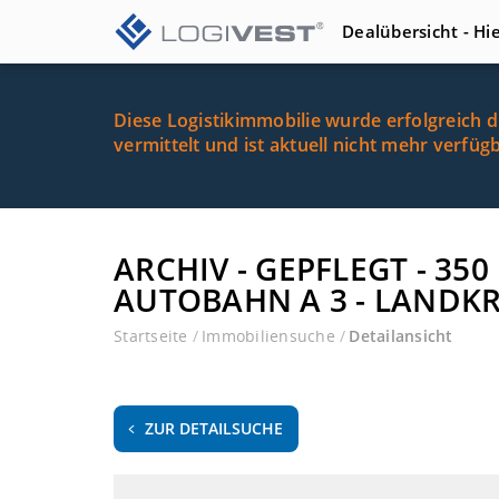
Dealübersicht - Hi
Diese Logistikimmobilie wurde erfolgreich 
vermittelt und ist aktuell nicht mehr verfüg
ARCHIV - GEPFLEGT - 35
AUTOBAHN A 3 - LANDKR
Startseite
/
Immobiliensuche
/
Detailansicht
ZUR DETAILSUCHE