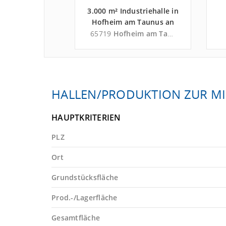
- 6.500 m²
3.000 m² Industriehalle in
mmobilie in
Hofheim am Taunus an
bach nahe
der Autobahn A 66 -
etzenbach
65719
Hofheim am Taunus
ehrszentrum
Landkreis Main-Taunus-
A
erminal
Kreis
/Main-Ost -
 Offenbach
HALLEN/PRODUKTION ZUR MI
HAUPTKRITERIEN
PLZ
Ort
Grundstücksfläche
Prod.-/Lagerfläche
Gesamtfläche