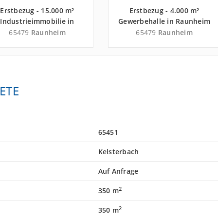
Erstbezug - 15.000 m²
Erstbezug - 4.000 m²
Industrieimmobilie in
Gewerbehalle in Raunheim
Raunheim an der
an der Autobahn A 3 -
65479
Raunheim
65479
Raunheim
utobahn A 3 - Landkreis
Landkreis Groß-Gerau
Groß-Gerau
ETE
65451
Kelsterbach
Auf Anfrage
2
350 m
2
350 m