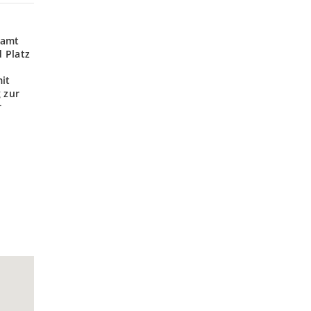
samt
 Platz
it
 zur
r