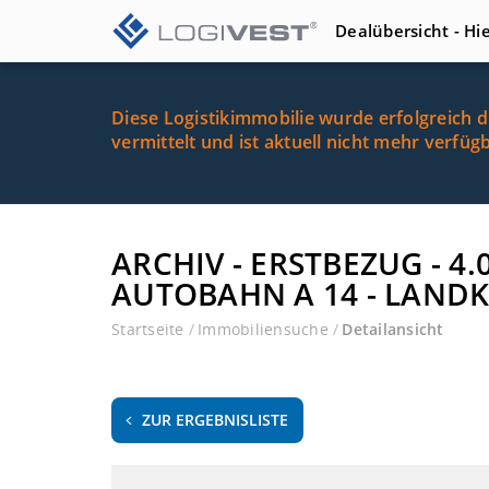
Dealübersicht - Hi
Diese Logistikimmobilie wurde erfolgreich 
vermittelt und ist aktuell nicht mehr verfüg
ARCHIV - ERSTBEZUG - 
AUTOBAHN A 14 - LANDK
Startseite
/
Immobiliensuche
/
Detailansicht
ZUR ERGEBNISLISTE