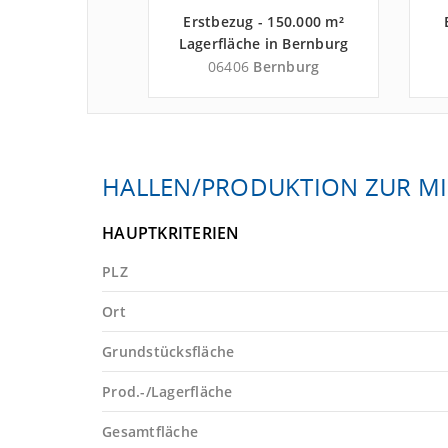
 - 7.000 m²
Erstbezug - 150.000 m²
in Barby nahe
Lagerfläche in Bernburg
ehrszentrum
nahe
9
Barby
06406
Bernburg
ger Hafen
Güterverkehrszentrum
Landkreis
Magdeburger Hafen
ndkreis
GmbH - Landkreis
Salzlandkreis
HALLEN/PRODUKTION ZUR MI
HAUPTKRITERIEN
PLZ
Ort
Grundstücksfläche
Prod.-/Lagerfläche
Gesamtfläche