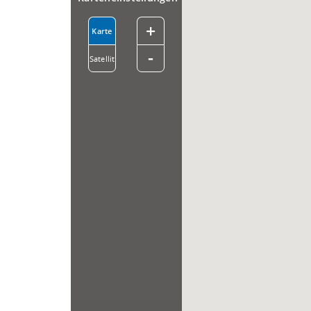
+
Karte
-
Satellit