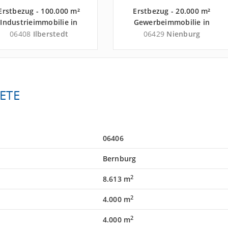
Erstbezug - 100.000 m²
Erstbezug - 20.000 m²
Industrieimmobilie in
Gewerbeimmobilie in
Ilberstedt nahe
Nienburg nahe
06408
Ilberstedt
06429
Nienburg
Güterverkehrszentrum
Güterverkehrszentrum
Terminal Schkopau -
Magdeburger Hafen
Landkreis Salzlandkreis
GmbH - Landkreis
Salzlandkreis
ETE
06406
Bernburg
2
8.613 m
2
4.000 m
2
4.000 m