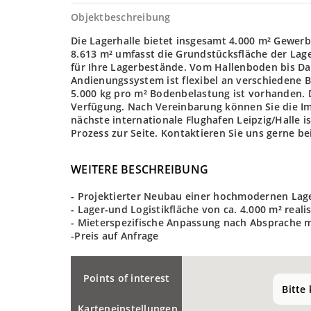
Objektbeschreibung
Die Lagerhalle bietet insgesamt 4.000 m² Gewerb
8.613 m² umfasst die Grundstücksfläche der Lage
für Ihre Lagerbestände. Vom Hallenboden bis D
Andienungssystem ist flexibel an verschiedene B
5.000 kg pro m² Bodenbelastung ist vorhanden. D
Verfügung. Nach Vereinbarung können Sie die Im
nächste internationale Flughafen Leipzig/Halle 
Prozess zur Seite. Kontaktieren Sie uns gerne bei
WEITERE BESCHREIBUNG
- Projektierter Neubau einer hochmodernen Lage
- Lager-und Logistikfläche von ca. 4.000 m² reali
- Mieterspezifische Anpassung nach Absprache 
-Preis auf Anfrage
Points of interest
Bitte
Karteneinstellungen