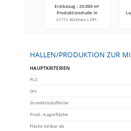
agerhalle in
Erstbezug - 20.000 m²
m Main an der
Produktionshalle in
La
hn A 661
Alzenau i.UFr. an der
furt am Main
63755
Alzenau i.UFr.
Autobahn A 45 - Landkreis
L
Aschaffenburg
HALLEN/PRODUKTION ZUR MI
HAUPTKRITERIEN
PLZ
Ort
Grundstücksfläche
Prod.-/Lagerfläche
Fläche teilbar ab