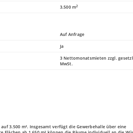
2
3.500 m
Auf Anfrage
Ja
3 Nettomonatsmieten zzgl. gesetzl
MwSt.
 auf 3.500 m². Insgesamt verfügt die Gewerbehalle über eine
are Flächen ab 1.650 m² können die Räume individuell an die W