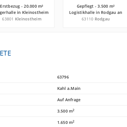
Erstbezug - 20.000 m²
Gepflegt - 3.500 m²
gerhalle in Kleinostheim
Logistikhalle in Rodgau an
an der Autobahn A 3 -
der Autobahn A 3 -
63801
Kleinostheim
63110
Rodgau
andkreis Aschaffenburg
Landkreis Offenbach
ETE
63796
Kahl a.Main
Auf Anfrage
2
3.500 m
2
1.650 m