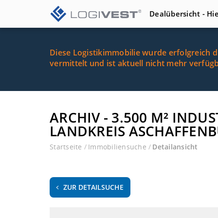
Dealübersicht - Hi
Diese Logistikimmobilie wurde erfolgreich 
vermittelt und ist aktuell nicht mehr verfüg
ARCHIV - 3.500 M² INDU
LANDKREIS ASCHAFFEN
Startseite
/
Immobiliensuche
/
Detailansicht
ZUR DETAILSUCHE