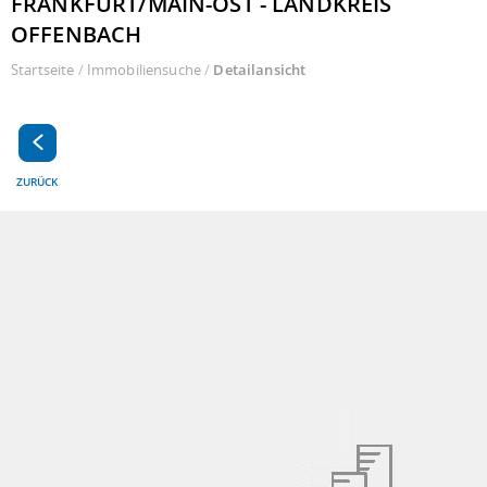
FRANKFURT/MAIN-OST - LANDKREIS
OFFENBACH
Startseite
/
Immobiliensuche
/
Detailansicht
ZURÜCK