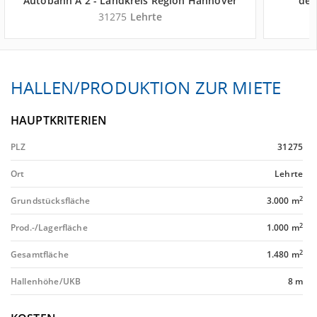
Autobahn A 2 - Landkreis Region Hannover
der
31275
Lehrte
HALLEN/PRODUKTION ZUR MIETE
HAUPTKRITERIEN
PLZ
31275
Ort
Lehrte
2
Grundstücksfläche
3.000 m
2
Prod.-/Lagerfläche
1.000 m
2
Gesamtfläche
1.480 m
Hallenhöhe/UKB
8 m