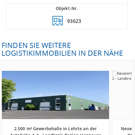
Objekt-Nr.
93623
FINDEN SIE WEITERE
LOGISTIKIMMOBILIEN IN DER NÄHE
2.500 m² Gewerbehalle in Lehrte an der
Neuwer