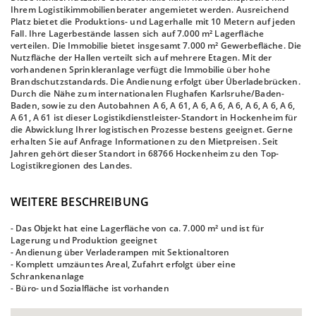
Ihrem Logistikimmobilienberater angemietet werden. Ausreichend
Platz bietet die Produktions- und Lagerhalle mit 10 Metern auf jeden
Fall. Ihre Lagerbestände lassen sich auf 7.000 m² Lagerfläche
verteilen. Die Immobilie bietet insgesamt 7.000 m² Gewerbefläche. Die
Nutzfläche der Hallen verteilt sich auf mehrere Etagen. Mit der
vorhandenen Sprinkleranlage verfügt die Immobilie über hohe
Brandschutzstandards. Die Andienung erfolgt über Überladebrücken.
Durch die Nähe zum internationalen Flughafen Karlsruhe/Baden-
Baden, sowie zu den Autobahnen A 6, A 61, A 6, A 6, A 6, A 6, A 6, A 6,
A 61, A 61 ist dieser Logistikdienstleister-Standort in Hockenheim für
die Abwicklung Ihrer logistischen Prozesse bestens geeignet. Gerne
erhalten Sie auf Anfrage Informationen zu den Mietpreisen. Seit
Jahren gehört dieser Standort in 68766 Hockenheim zu den Top-
Logistikregionen des Landes.
WEITERE BESCHREIBUNG
- Das Objekt hat eine Lagerfläche von ca. 7.000 m² und ist für
Lagerung und Produktion geeignet
- Andienung über Verladerampen mit Sektionaltoren
- Komplett umzäuntes Areal, Zufahrt erfolgt über eine
Schrankenanlage
- Büro- und Sozialfläche ist vorhanden