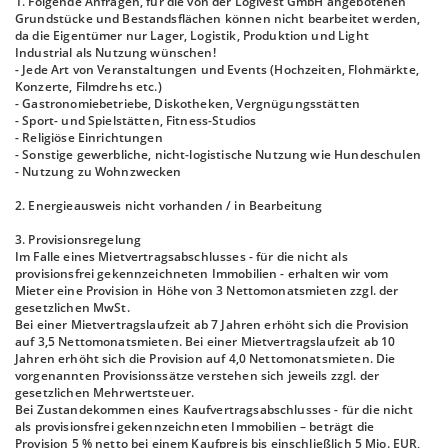
1. Folgende Anfragen, für die von der Logivest GmbH angebotenen
Grundstücke und Bestandsflächen können nicht bearbeitet werden,
da die Eigentümer nur Lager, Logistik, Produktion und Light
Industrial als Nutzung wünschen!
- Jede Art von Veranstaltungen und Events (Hochzeiten, Flohmärkte,
Konzerte, Filmdrehs etc.)
- Gastronomiebetriebe, Diskotheken, Vergnügungsstätten
- Sport- und Spielstätten, Fitness-Studios
- Religiöse Einrichtungen
- Sonstige gewerbliche, nicht-logistische Nutzung wie Hundeschulen
- Nutzung zu Wohnzwecken
2. Energieausweis nicht vorhanden / in Bearbeitung
3. Provisionsregelung
Im Falle eines Mietvertragsabschlusses - für die nicht als
provisionsfrei gekennzeichneten Immobilien - erhalten wir vom
Mieter eine Provision in Höhe von 3 Nettomonatsmieten zzgl. der
gesetzlichen MwSt.
Bei einer Mietvertragslaufzeit ab 7 Jahren erhöht sich die Provision
auf 3,5 Nettomonatsmieten. Bei einer Mietvertragslaufzeit ab 10
Jahren erhöht sich die Provision auf 4,0 Nettomonatsmieten. Die
vorgenannten Provisionssätze verstehen sich jeweils zzgl. der
gesetzlichen Mehrwertsteuer.
Bei Zustandekommen eines Kaufvertragsabschlusses - für die nicht
als provisionsfrei gekennzeichneten Immobilien – beträgt die
Provision 5 % netto bei einem Kaufpreis bis einschließlich 5 Mio. EUR,