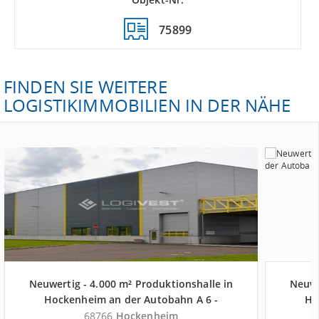
75899
FINDEN SIE WEITERE
LOGISTIKIMMOBILIEN IN DER NÄHE
Neuwertig - 4.000 m² Produktionshalle in
Neuwe
Hockenheim an der Autobahn A 6 -
Ho
Landkreis Rhein-Neckar-Kreis
68766
Hockenheim