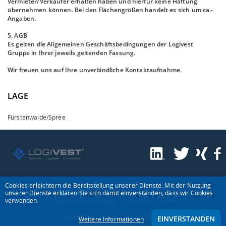
Vermieter/Verkäufer erhalten haben und hierfür keine Haftung
übernehmen können. Bei den Flächengrößen handelt es sich um ca.-
Angaben.
5. AGB
Es gelten die Allgemeinen Geschäftsbedingungen der Logivest
Gruppe in Ihrer jeweils geltenden Fassung.
Wir freuen uns auf Ihre unverbindliche Kontaktaufnahme.
LAGE
Fürstenwalde/Spree
Cookies erleichtern die Bereitstellung unserer Dienste. Mit der Nutzung
© 2026 Logivest GmbH
unserer Dienste erklären Sie sich damit einverstanden, dass wir Cookies
verwenden.
Design und Entwicklung von der Pumox GmbH
Impressum
AGB
Datenschutz
EINVERSTANDEN
Weitere Informationen