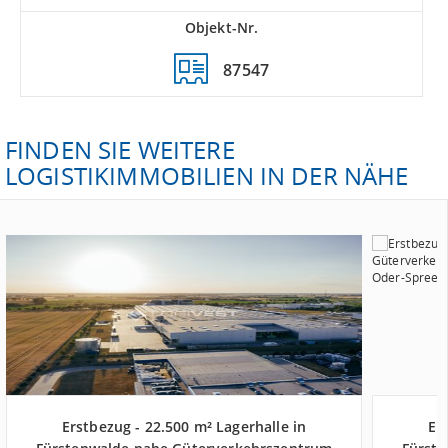
Objekt-Nr.
87547
FINDEN SIE WEITERE
LOGISTIKIMMOBILIEN IN DER NÄHE
Erstbezug - 22.500 m² Lagerhalle in
Er