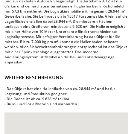
und zur nächsten Autobahn begünstigt. Die Autobahn A 12 ist nur
6,9 km und der nächste internationale Flughafen Berlin-Schönefeld
nur 57,3 km entfernt. Die Logistikimmobilie mit insgesamt 28.944 m²
Gewerbefläche. Sie befindet sich in 15517 Fürstenwalde. Allein auf die
Lagerfläche entfallen dabei 28.944 m². Die mietbaren Flächen
umfassen eine Große von mindestens 9.628 m². Die Halle ermöglicht
mit einer Höhe von 10 Meter Unterkante Binder verschiedenste
Logistikprozesse. Mit erfolgter Vereinbarung ist das Objekt für Sie
mietbar. Bis zu 7.000 kg pro m² können die Hallenböden belastet
werden. Allen Sicherheitsanforderungen entsprechend ist das Objekt
mit einer Sprinkleranlage ausgestattet. Das moderne
Andienungssystem ist flexibel an die Be- und Entladevorgänge
anpassbar.
WEITERE BESCHREIBUNG
- Das Objekt hat eine Hallenfläche von ca. 28.944 m² und ist für
Lagerung und Produktion geeignet.
- Die Fläche ist ab ca. 9.628 m² teilbar.
- Büro- und Sozialflächen sind vorhanden.