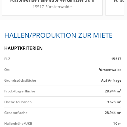
Fürstenwalde nahe Güterverkehrszentrum
Fürst
GVZ Berlin Ost Freienbrink - Landkreis Oder-
GVZ Ber
15517
Fürstenwalde
Spree
HALLEN/PRODUKTION ZUR MIETE
HAUPTKRITERIEN
PLZ
15517
Ort
Fürstenwalde
Grundstücksfläche
Auf Anfrage
2
Prod.-/Lagerfläche
28.944 m
2
Fläche teilbar ab
9.628 m
2
Gesamtfläche
28.944 m
Hallenhöhe/UKB
10 m