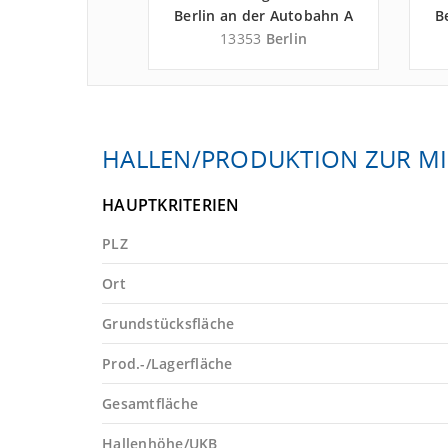
mobilie in
Berlin an der Autobahn A
B
er Autobahn A
100
9
Berlin
13353
Berlin
00
HALLEN/PRODUKTION ZUR MI
HAUPTKRITERIEN
PLZ
Ort
Grundstücksfläche
Prod.-/Lagerfläche
Gesamtfläche
Hallenhöhe/UKB