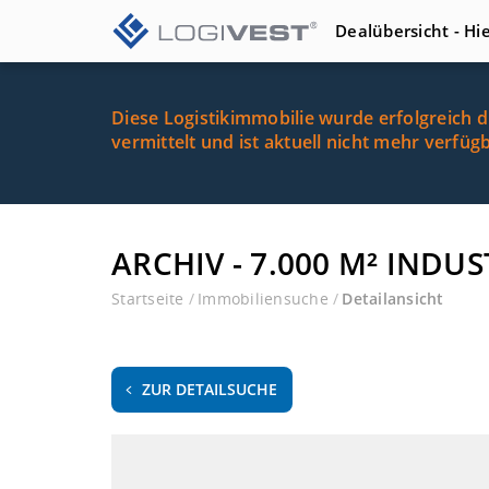
Dealübersicht - Hi
Diese Logistikimmobilie wurde erfolgreich 
vermittelt und ist aktuell nicht mehr verfüg
ARCHIV - 7.000 M² INDU
Startseite
/
Immobiliensuche
/
Detailansicht
ZUR DETAILSUCHE