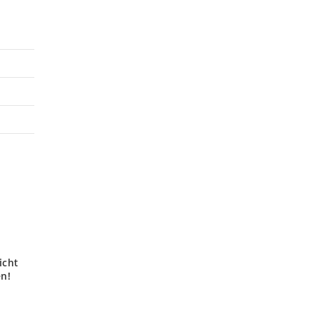
icht
en!