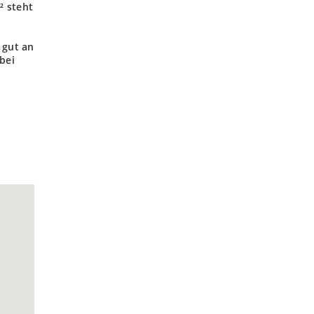
² steht
e
 gut an
bei