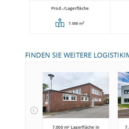
Prod.-/Lagerfläche
2
7.000 m
FINDEN SIE WEITERE LOGISTIK
 - 8.000 m²
7.000 m² Lagerfläche in
7