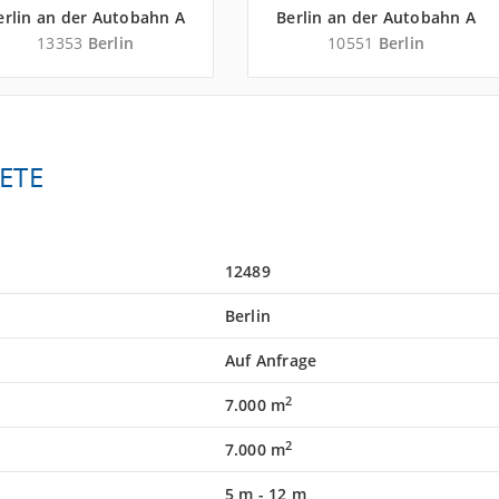
erlin an der Autobahn A
Berlin an der Autobahn A
100
100
13353
Berlin
10551
Berlin
ETE
12489
Berlin
Auf Anfrage
2
7.000 m
2
7.000 m
5 m
-
12 m