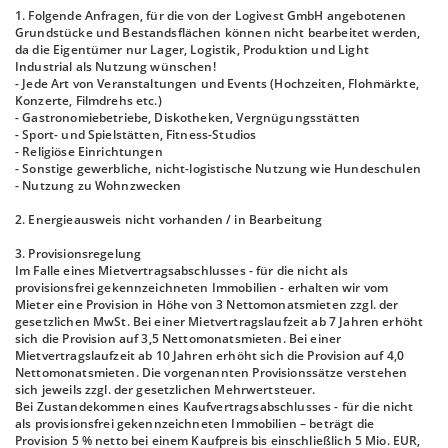
1. Folgende Anfragen, für die von der Logivest GmbH angebotenen
Grundstücke und Bestandsflächen können nicht bearbeitet werden,
da die Eigentümer nur Lager, Logistik, Produktion und Light
Industrial als Nutzung wünschen!
- Jede Art von Veranstaltungen und Events (Hochzeiten, Flohmärkte,
Konzerte, Filmdrehs etc.)
- Gastronomiebetriebe, Diskotheken, Vergnügungsstätten
- Sport- und Spielstätten, Fitness-Studios
- Religiöse Einrichtungen
- Sonstige gewerbliche, nicht-logistische Nutzung wie Hundeschulen
- Nutzung zu Wohnzwecken
2. Energieausweis nicht vorhanden / in Bearbeitung
3. Provisionsregelung
Im Falle eines Mietvertragsabschlusses - für die nicht als
provisionsfrei gekennzeichneten Immobilien - erhalten wir vom
Mieter eine Provision in Höhe von 3 Nettomonatsmieten zzgl. der
gesetzlichen MwSt. Bei einer Mietvertragslaufzeit ab 7 Jahren erhöht
sich die Provision auf 3,5 Nettomonatsmieten. Bei einer
Mietvertragslaufzeit ab 10 Jahren erhöht sich die Provision auf 4,0
Nettomonatsmieten. Die vorgenannten Provisionssätze verstehen
sich jeweils zzgl. der gesetzlichen Mehrwertsteuer.
Bei Zustandekommen eines Kaufvertragsabschlusses - für die nicht
als provisionsfrei gekennzeichneten Immobilien – beträgt die
Provision 5 % netto bei einem Kaufpreis bis einschließlich 5 Mio. EUR,