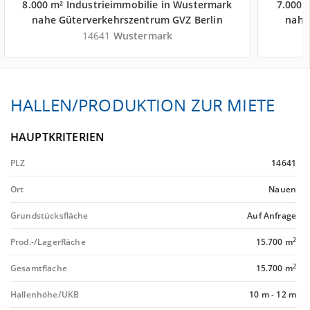
8.000 m² Industrieimmobilie in Wustermark
7.000 
nahe Güterverkehrszentrum GVZ Berlin
nahe
West Wustermark - Landkreis Havelland
West 
14641
Wustermark
HALLEN/PRODUKTION ZUR MIETE
HAUPTKRITERIEN
PLZ
14641
Ort
Nauen
Grundstücksfläche
Auf Anfrage
2
Prod.-/Lagerfläche
15.700 m
2
Gesamtfläche
15.700 m
Hallenhöhe/UKB
10 m
-
12 m