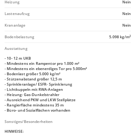
Heizung
Nein
Lastenaufzug
Nein
Krananlage
Nein
2
Bodenbelastung
5.098 kg/m
Ausstattung
- 10- 12 m UKB
- Mindestens ein Rampentor pro 1.000 m²
- Mindestens ein ebenerdiges Tor pro 5.000m²
- Bodenlast größer 5.000 kg/m²
- Stützenabstand größer 12,5 m
- Sprinkleranlage/ ESFR- Sprinklerung
- Lichtkuppeln mit RWA-Anlagen
- Heizung: Gas-Dunkelstrahler
- Ausreichend PKW und LKW Stellplätze
- Rangierfläche mindestens 35 m
- Büro- und Sozialflächen vorhanden
Sonstiges/Besonderheiten
HINWEISE: