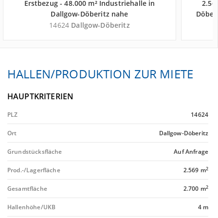
Erstbezug - 48.000 m² Industriehalle in
2.56
Dallgow-Döberitz nahe
Döber
Güterverkehrszentrum GVZ Berlin West
Ber
14624
Dallgow-Döberitz
Wustermark - Landkreis Havelland
HALLEN/PRODUKTION ZUR MIETE
HAUPTKRITERIEN
PLZ
14624
Ort
Dallgow-Döberitz
Grundstücksfläche
Auf Anfrage
2
Prod.-/Lagerfläche
2.569 m
2
Gesamtfläche
2.700 m
Hallenhöhe/UKB
4 m