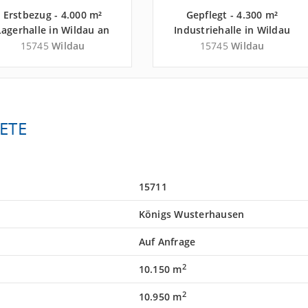
Erstbezug - 4.000 m²
Gepflegt - 4.300 m²
Lagerhalle in Wildau an
Industriehalle in Wildau
der Autobahn A 10 -
an der Autobahn A 10 -
15745
Wildau
15745
Wildau
Landkreis Dahme-
Landkreis Dahme-
Spreewald
Spreewald
ETE
15711
Königs Wusterhausen
Auf Anfrage
2
10.150 m
2
10.950 m