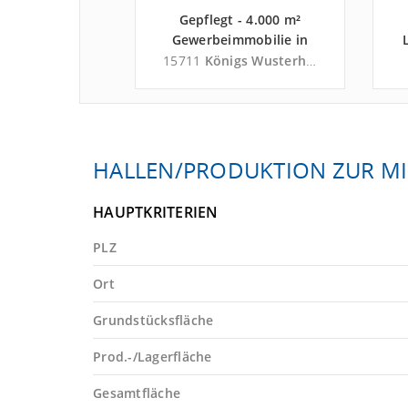
00 m²
Gepflegt - 4.000 m²
mobilie in
Gewerbeimmobilie in
lde-Mahlow
Königs Wusterhausen
nfelde-Mahlow
15711
Königs Wusterhausen
afen Berlin-
nahe Flughafen Berlin-
 - Landkreis
Schönefeld - Landkreis
-Fläming
Dahme-Spreewald
HALLEN/PRODUKTION ZUR MI
HAUPTKRITERIEN
PLZ
Ort
Grundstücksfläche
Prod.-/Lagerfläche
Gesamtfläche