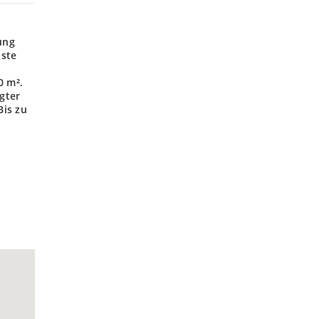
ung
hste
²
0 m².
gter
Bis zu