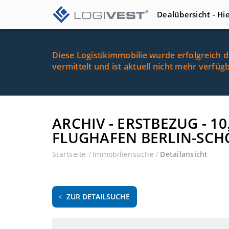
Dealübersicht - Hi
Diese Logistikimmobilie wurde erfolgreich 
vermittelt und ist aktuell nicht mehr verfüg
ARCHIV - ERSTBEZUG - 
FLUGHAFEN BERLIN-SCH
Startseite
/
Immobiliensuche
/
Detailansicht
ZUR DETAILSUCHE