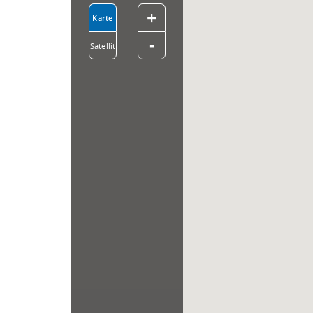
+
Karte
-
Satellit