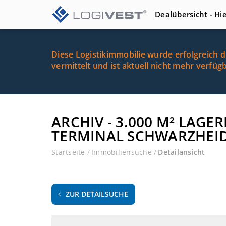
Dealübersicht - Hi
Diese Logistikimmobilie wurde erfolgreich 
vermittelt und ist aktuell nicht mehr verfüg
ARCHIV - 3.000 M² LA
TERMINAL SCHWARZHEIDE
Startseite
/
Immobiliensuche
/
Detailansicht
ZUR DETAILSUCHE