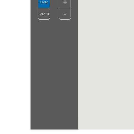
+
Karte
-
Satellit