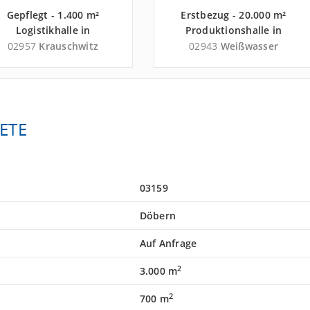
Gepflegt - 1.400 m²
Erstbezug - 20.000 m²
Logistikhalle in
Produktionshalle in
Krauschwitz nahe
Weißwasser nahe
02957
Krauschwitz
02943
Weißwasser
Güterverkehrszentrum
Güterverkehrszentrum
erminal Schwarzheide -
Terminal Schwarzheide -
Landkreis Görlitz
Landkreis Görlitz
ETE
03159
Döbern
Auf Anfrage
2
3.000 m
2
700 m