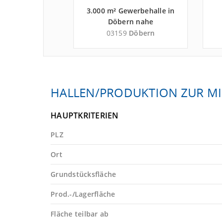
duktionshalle
3.000 m² Gewerbehalle in
dorf nahe
Döbern nahe
ehrszentrum
Güterverkehrszentrum
ernsdorf
03159
Döbern
hwarzheide -
Terminal Schwarzheide -
s Bautzen
Landkreis Spree-Neiße
T
HALLEN/PRODUKTION ZUR MI
HAUPTKRITERIEN
PLZ
Ort
Grundstücksfläche
Prod.-/Lagerfläche
Fläche teilbar ab