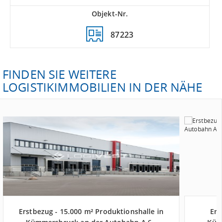
Objekt-Nr.
87223
FINDEN SIE WEITERE
LOGISTIKIMMOBILIEN IN DER NÄHE
Erstbezug - 15.000 m² Produktionshalle in
Ers