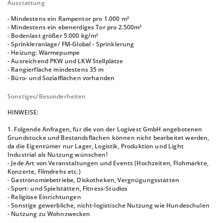
Ausstattung
- Mindestens ein Rampentor pro 1.000 m²
- Mindestens ein ebenerdiges Tor pro 2.500m²
- Bodenlast größer 5.000 kg/m²
- Sprinkleranlage/ FM-Global - Sprinklerung
- Heizung: Wärmepumpe
- Ausreichend PKW und LKW Stellplätze
- Rangierfläche mindestens 35 m
- Büro- und Sozialflächen vorhanden
Sonstiges/Besonderheiten
HINWEISE:
1. Folgende Anfragen, für die von der Logivest GmbH angebotenen
Grundstücke und Bestandsflächen können nicht bearbeitet werden,
da die Eigentümer nur Lager, Logistik, Produktion und Light
Industrial als Nutzung wünschen!
- Jede Art von Veranstaltungen und Events (Hochzeiten, Flohmärkte,
Konzerte, Filmdrehs etc.)
- Gastronomiebetriebe, Diskotheken, Vergnügungsstätten
- Sport- und Spielstätten, Fitness-Studios
- Religiöse Einrichtungen
- Sonstige gewerbliche, nicht-logistische Nutzung wie Hundeschulen
- Nutzung zu Wohnzwecken