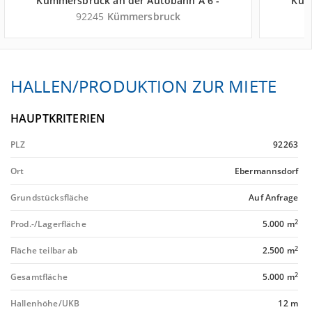
Kümmersbruck an der Autobahn A 6 -
Küm
Landkreis Amberg-Sulzbach
92245
Kümmersbruck
HALLEN/PRODUKTION ZUR MIETE
HAUPTKRITERIEN
PLZ
92263
Ort
Ebermannsdorf
Grundstücksfläche
Auf Anfrage
2
Prod.-/Lagerfläche
5.000 m
2
Fläche teilbar ab
2.500 m
2
Gesamtfläche
5.000 m
Hallenhöhe/UKB
12 m