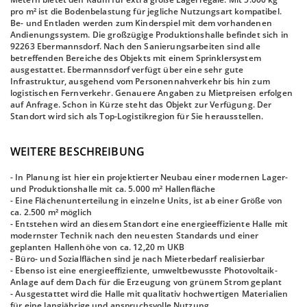
pro m² ist die Bodenbelastung für jegliche Nutzungsart kompatibel.
Be- und Entladen werden zum Kinderspiel mit dem vorhandenen
Andienungssystem. Die großzügige Produktionshalle befindet sich in
92263 Ebermannsdorf. Nach den Sanierungsarbeiten sind alle
betreffenden Bereiche des Objekts mit einem Sprinklersystem
ausgestattet. Ebermannsdorf verfügt über eine sehr gute
Infrastruktur, ausgehend vom Personennahverkehr bis hin zum
logistischen Fernverkehr. Genauere Angaben zu Mietpreisen erfolgen
auf Anfrage. Schon in Kürze steht das Objekt zur Verfügung. Der
Standort wird sich als Top-Logistikregion für Sie herausstellen.
WEITERE BESCHREIBUNG
- In Planung ist hier ein projektierter Neubau einer modernen Lager-
und Produktionshalle mit ca. 5.000 m² Hallenfläche
- Eine Flächenunterteilung in einzelne Units, ist ab einer Größe von
ca. 2.500 m² möglich
- Entstehen wird an diesem Standort eine energieeffiziente Halle mit
modernster Technik nach den neuesten Standards und einer
geplanten Hallenhöhe von ca. 12,20 m UKB
- Büro- und Sozialflächen sind je nach Mieterbedarf realisierbar
- Ebenso ist eine energieeffiziente, umweltbewusste Photovoltaik-
Anlage auf dem Dach für die Erzeugung von grünem Strom geplant
- Ausgestattet wird die Halle mit qualitativ hochwertigen Materialien
für eine langjährige und anspruchsvolle Nutzung