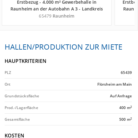
Erstbezug - 4.000 m² Gewerbehalle in
Erstbez
Raunheim an der Autobahn A 3 - Landkreis
Raunhe
Groß-Gerau
65479
Raunheim
HALLEN/PRODUKTION ZUR MIETE
HAUPTKRITERIEN
PLZ
65439
Ort
Flörsheim am Main
Grundstücksfläche
Auf Anfrage
2
Prod.-/Lagerfläche
400 m
2
Gesamtfläche
500 m
KOSTEN