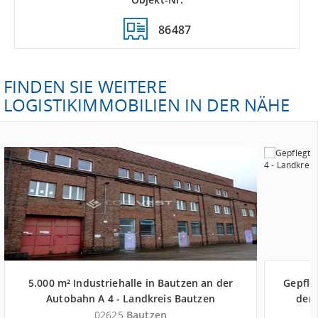
86487
FINDEN SIE WEITERE
LOGISTIKIMMOBILIEN IN DER NÄHE
5.000 m² Industriehalle in Bautzen an der
Gepfle
Autobahn A 4 - Landkreis Bautzen
der 
02625
Bautzen