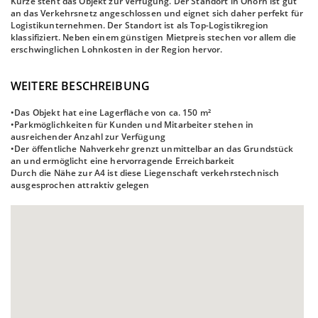
Kürze steht das Objekt zur Verfügung. Der Standort in Ohorn ist gut
an das Verkehrsnetz angeschlossen und eignet sich daher perfekt für
Logistikunternehmen. Der Standort ist als Top-Logistikregion
klassifiziert. Neben einem günstigen Mietpreis stechen vor allem die
erschwinglichen Lohnkosten in der Region hervor.
WEITERE BESCHREIBUNG
•Das Objekt hat eine Lagerfläche von ca. 150 m²
•Parkmöglichkeiten für Kunden und Mitarbeiter stehen in
ausreichender Anzahl zur Verfügung
•Der öffentliche Nahverkehr grenzt unmittelbar an das Grundstück
an und ermöglicht eine hervorragende Erreichbarkeit
Durch die Nähe zur A4 ist diese Liegenschaft verkehrstechnisch
ausgesprochen attraktiv gelegen