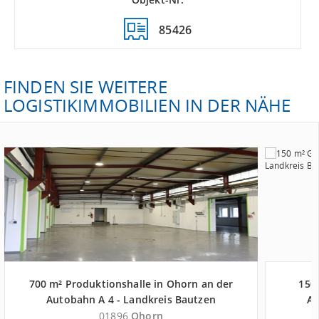
85426
FINDEN SIE WEITERE
LOGISTIKIMMOBILIEN IN DER NÄHE
700 m² Produktionshalle in Ohorn an der
150
Autobahn A 4 - Landkreis Bautzen
Au
01896
Ohorn