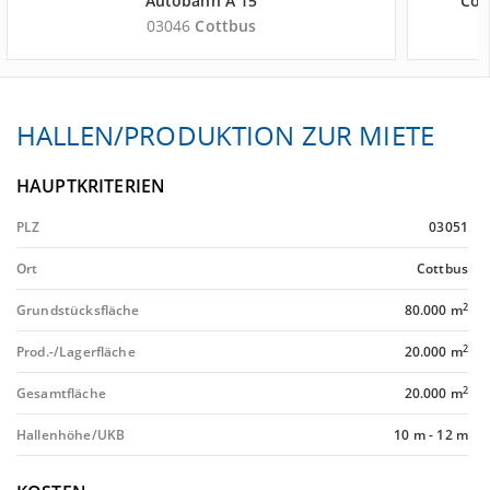
Autobahn A 15
Cot
03046
Cottbus
HALLEN/PRODUKTION ZUR MIETE
HAUPTKRITERIEN
PLZ
03051
Ort
Cottbus
2
Grundstücksfläche
80.000 m
2
Prod.-/Lagerfläche
20.000 m
2
Gesamtfläche
20.000 m
Hallenhöhe/UKB
10 m
-
12 m