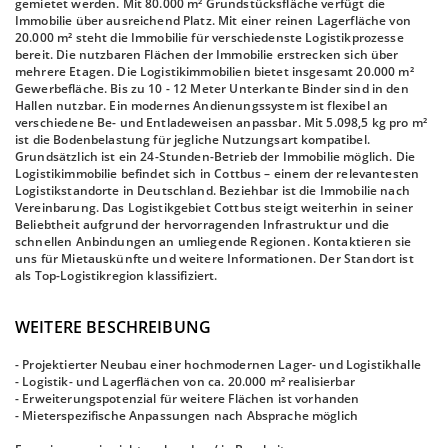
gemietet werden. Mit 80.000 m² Grundstücksfläche verfügt die
Immobilie über ausreichend Platz. Mit einer reinen Lagerfläche von
20.000 m² steht die Immobilie für verschiedenste Logistikprozesse
bereit. Die nutzbaren Flächen der Immobilie erstrecken sich über
mehrere Etagen. Die Logistikimmobilien bietet insgesamt 20.000 m²
Gewerbefläche. Bis zu 10 - 12 Meter Unterkante Binder sind in den
Hallen nutzbar. Ein modernes Andienungssystem ist flexibel an
verschiedene Be- und Entladeweisen anpassbar. Mit 5.098,5 kg pro m²
ist die Bodenbelastung für jegliche Nutzungsart kompatibel.
Grundsätzlich ist ein 24-Stunden-Betrieb der Immobilie möglich. Die
Logistikimmobilie befindet sich in Cottbus – einem der relevantesten
Logistikstandorte in Deutschland. Beziehbar ist die Immobilie nach
Vereinbarung. Das Logistikgebiet Cottbus steigt weiterhin in seiner
Beliebtheit aufgrund der hervorragenden Infrastruktur und die
schnellen Anbindungen an umliegende Regionen. Kontaktieren sie
uns für Mietauskünfte und weitere Informationen. Der Standort ist
als Top-Logistikregion klassifiziert.
WEITERE BESCHREIBUNG
- Projektierter Neubau einer hochmodernen Lager- und Logistikhalle
- Logistik- und Lagerflächen von ca. 20.000 m² realisierbar
- Erweiterungspotenzial für weitere Flächen ist vorhanden
- Mieterspezifische Anpassungen nach Absprache möglich