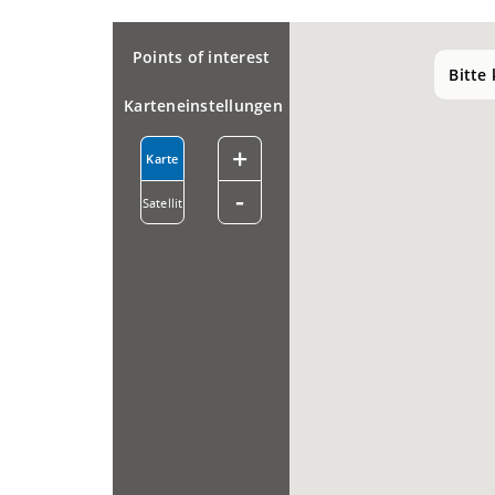
Points of interest
Bitte
Karteneinstellungen
+
Karte
-
Satellit