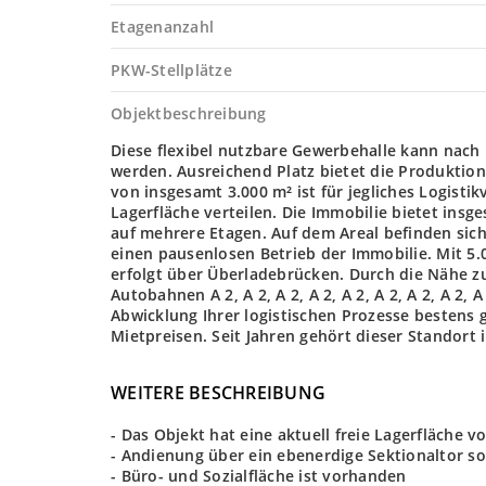
Etagenanzahl
PKW-Stellplätze
Objektbeschreibung
Diese flexibel nutzbare Gewerbehalle kann nach
werden. Ausreichend Platz bietet die Produktion
von insgesamt 3.000 m² ist für jegliches Logisti
Lagerfläche verteilen. Die Immobilie bietet insg
auf mehrere Etagen. Auf dem Areal befinden sic
einen pausenlosen Betrieb der Immobilie. Mit 5
erfolgt über Überladebrücken. Durch die Nähe 
Autobahnen A 2, A 2, A 2, A 2, A 2, A 2, A 2, A 2, 
Abwicklung Ihrer logistischen Prozesse bestens 
Mietpreisen. Seit Jahren gehört dieser Standort
WEITERE BESCHREIBUNG
- Das Objekt hat eine aktuell freie Lagerfläche v
- Andienung über ein ebenerdige Sektionaltor s
- Büro- und Sozialfläche ist vorhanden