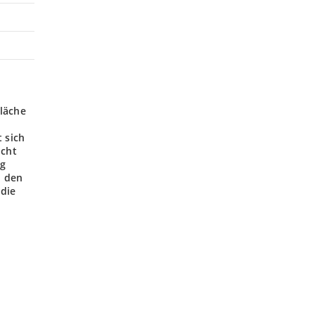
fläche
 sich
icht
ng
u den
 die