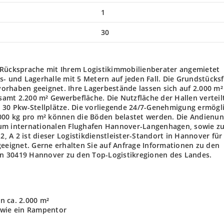
1
30
 Rücksprache mit Ihrem Logistikimmobilienberater angemietet
s- und Lagerhalle mit 5 Metern auf jeden Fall. Die Grundstücks
kvorhaben geeignet. Ihre Lagerbestände lassen sich auf 2.000 m²
esamt 2.200 m² Gewerbefläche. Die Nutzfläche der Hallen verteilt
h 30 Pkw-Stellplätze. Die vorliegende 24/7-Genehmigung ermögl
.000 kg pro m² können die Böden belastet werden. Die Andienu
zum internationalen Flughafen Hannover-Langenhagen, sowie z
A 2, A 2 ist dieser Logistikdienstleister-Standort in Hannover für
geeignet. Gerne erhalten Sie auf Anfrage Informationen zu den
 in 30419 Hannover zu den Top-Logistikregionen des Landes.
on ca. 2.000 m²
owie ein Rampentor