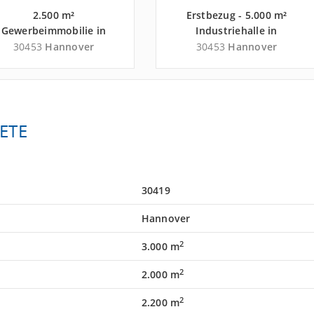
2.500 m²
Erstbezug - 5.000 m²
Gewerbeimmobilie in
Industriehalle in
annover nahe Flughafen
Hannover nahe Flughafen
30453
Hannover
30453
Hannover
annover-Langenhagen -
Hannover-Langenhagen -
Landkreis Region
Landkreis Region
Hannover
Hannover
ETE
30419
Hannover
2
3.000 m
2
2.000 m
2
2.200 m