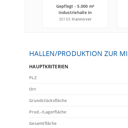
- 5.000 m²
Gepflegt - 5.000 m²
läche in
Industriehalle in
gen an der
Hannover an der
H
ngenhagen
30165
Hannover
n A 352 -
Autobahn A 2 - Landkreis
H
is Region
Region Hannover
nover
HALLEN/PRODUKTION ZUR MI
HAUPTKRITERIEN
PLZ
Ort
Grundstücksfläche
Prod.-/Lagerfläche
Gesamtfläche