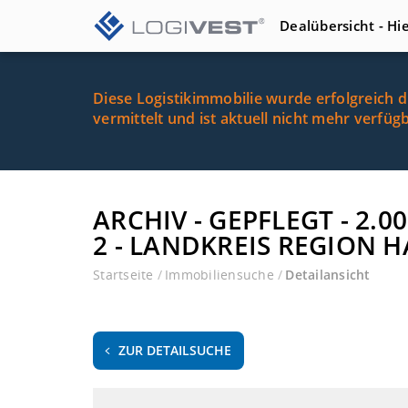
Dealübersicht - Hi
Diese Logistikimmobilie wurde erfolgreich 
vermittelt und ist aktuell nicht mehr verfüg
ARCHIV - GEPFLEGT - 2
2 - LANDKREIS REGION 
Startseite
/
Immobiliensuche
/
Detailansicht
ZUR DETAILSUCHE