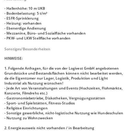
- Hallenhöhe: 10 m UKB
- Bodenbelastung: 5 t/m²
- ESFR-Sprinklerung
- Heizung: vorhanden
- Ebenerdige Andienung
- Mezzanine, Büro- und Sozialfläche vorhanden
- PKW- und LKW Stellfläche vorhanden
Sonstiges/Besonderheiten
HINWEISE:
1. Folgende Anfragen, für die von der Logivest GmbH angebotenen
Grundstücke und Bestandsflächen können nicht bearbeitet werden,
da die Eigentümer nur Lager, Logistik, Produktion und Light
Industrial als Nutzung wünschen!
- Jede Art von Veranstaltungen und Events (Hochzeiten, Flohmärkte,
Konzerte, Filmdrehs etc.)
- Gastronomiebetriebe, Diskotheken, Vergnügungsstätten
- Sport- und Spielstätten, Fitness-Studios
- Religiöse Einrichtungen
- Sonstige gewerbliche, nicht-logistische Nutzung wie Hundeschulen
- Nutzung zu Wohnzwecken
2. Energieausweis nicht vorhanden / in Bearbeitung