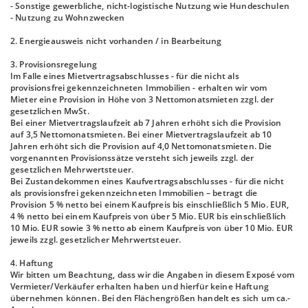
- Sonstige gewerbliche, nicht-logistische Nutzung wie Hundeschulen
- Nutzung zu Wohnzwecken
2. Energieausweis nicht vorhanden / in Bearbeitung
3. Provisionsregelung
Im Falle eines Mietvertragsabschlusses - für die nicht als
provisionsfrei gekennzeichneten Immobilien - erhalten wir vom
Mieter eine Provision in Höhe von 3 Nettomonatsmieten zzgl. der
gesetzlichen MwSt.
Bei einer Mietvertragslaufzeit ab 7 Jahren erhöht sich die Provision
auf 3,5 Nettomonatsmieten. Bei einer Mietvertragslaufzeit ab 10
Jahren erhöht sich die Provision auf 4,0 Nettomonatsmieten. Die
vorgenannten Provisionssätze versteht sich jeweils zzgl. der
gesetzlichen Mehrwertsteuer.
Bei Zustandekommen eines Kaufvertragsabschlusses - für die nicht
als provisionsfrei gekennzeichneten Immobilien – betragt die
Provision 5 % netto bei einem Kaufpreis bis einschließlich 5 Mio. EUR,
4 % netto bei einem Kaufpreis von über 5 Mio. EUR bis einschließlich
10 Mio. EUR sowie 3 % netto ab einem Kaufpreis von über 10 Mio. EUR
jeweils zzgl. gesetzlicher Mehrwertsteuer.
4. Haftung
Wir bitten um Beachtung, dass wir die Angaben in diesem Exposé vom
Vermieter/Verkäufer erhalten haben und hierfür keine Haftung
übernehmen können. Bei den Flächengrößen handelt es sich um ca.-