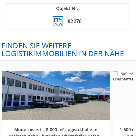
Objekt-Nr.
82276
FINDEN SIE WEITERE
LOGISTIKIMMOBILIEN IN DER NÄHE
Modernisiert - 8.000 m² Logistikhalle in
1.500 m