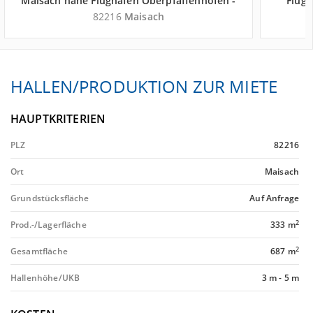
Maisach nahe Flughafen Oberpfaffenhofen -
Flugh
Landkreis Fürstenfeldbruck
82216
Maisach
HALLEN/PRODUKTION ZUR MIETE
HAUPTKRITERIEN
PLZ
82216
Ort
Maisach
Grundstücksfläche
Auf Anfrage
2
Prod.-/Lagerfläche
333 m
2
Gesamtfläche
687 m
Hallenhöhe/UKB
3 m
-
5 m