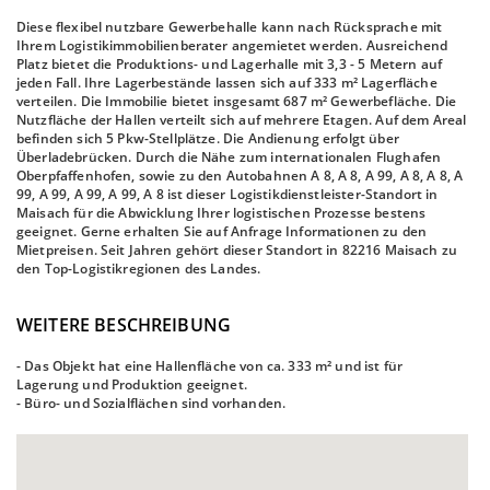
Diese flexibel nutzbare Gewerbehalle kann nach Rücksprache mit
Ihrem Logistikimmobilienberater angemietet werden. Ausreichend
Platz bietet die Produktions- und Lagerhalle mit 3,3 - 5 Metern auf
jeden Fall. Ihre Lagerbestände lassen sich auf 333 m² Lagerfläche
verteilen. Die Immobilie bietet insgesamt 687 m² Gewerbefläche. Die
Nutzfläche der Hallen verteilt sich auf mehrere Etagen. Auf dem Areal
befinden sich 5 Pkw-Stellplätze. Die Andienung erfolgt über
Überladebrücken. Durch die Nähe zum internationalen Flughafen
Oberpfaffenhofen, sowie zu den Autobahnen A 8, A 8, A 99, A 8, A 8, A
99, A 99, A 99, A 99, A 8 ist dieser Logistikdienstleister-Standort in
Maisach für die Abwicklung Ihrer logistischen Prozesse bestens
geeignet. Gerne erhalten Sie auf Anfrage Informationen zu den
Mietpreisen. Seit Jahren gehört dieser Standort in 82216 Maisach zu
den Top-Logistikregionen des Landes.
WEITERE BESCHREIBUNG
- Das Objekt hat eine Hallenfläche von ca. 333 m² und ist für
Lagerung und Produktion geeignet.
- Büro- und Sozialflächen sind vorhanden.