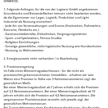
HINWEISE:
1. Folgende Anfragen, für die von der Logivest GmbH angebotenen
Grundstücke und Bestandsflächen können nicht bearbeitet werden,
da die Eigentümer nur Lager, Logistik, Produktion und Light
Industrial als Nutzung wünschen!
- Jede Art von Veranstaltungen und Events (Hochzeiten, Flohmärkte,
Konzerte, Filmdrehs etc.)
- Gastronomiebetriebe, Diskotheken, Vergnügungsstätten
- Sport- und Spielstätten, Fitness-Studios
- Religiöse Einrichtungen
- Sonstige gewerbliche, nicht-logistische Nutzung wie Hundeschulen
- Nutzung zu Wohnzwecken
2. Energieausweis nicht vorhanden / in Bearbeitung
3. Provisionsregelung
Im Falle eines Mietvertragsabschlusses - für die nicht als
provisionsfrei gekennzeichneten Immobilien - erhalten wir vom
Mieter eine Provision in Höhe von 3 Nettomonatsmieten zzgl. der
gesetzlichen MwSt.
Bei einer Mietvertragslaufzeit ab 7 Jahren erhöht sich die Provision
auf 3,5 Nettomonatsmieten. Bei einer Mietvertragslaufzeit ab 10
Jahren erhöht sich die Provision auf 4,0 Nettomonatsmieten. Die
vorgenannten Provisionssätze versteht sich jeweils zzgl. der
gesetzlichen Mehrwertsteuer.
Bei Zustandekommen eines Kaufvertragsabschlusses - für die nicht