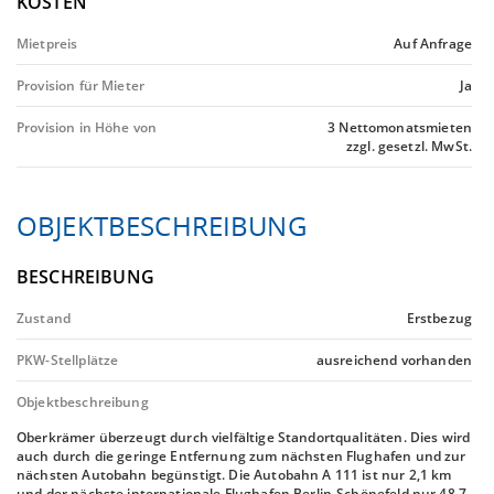
KOSTEN
Mietpreis
Auf Anfrage
Provision für Mieter
Ja
Provision in Höhe von
3 Nettomonatsmieten
zzgl. gesetzl. MwSt.
OBJEKTBESCHREIBUNG
BESCHREIBUNG
Zustand
Erstbezug
PKW-Stellplätze
ausreichend vorhanden
Objektbeschreibung
Oberkrämer überzeugt durch vielfältige Standortqualitäten. Dies wird
auch durch die geringe Entfernung zum nächsten Flughafen und zur
nächsten Autobahn begünstigt. Die Autobahn A 111 ist nur 2,1 km
und der nächste internationale Flughafen Berlin-Schönefeld nur 48,7