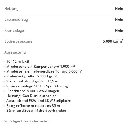
Heizung
Nein
Lastenaufzug
Nein
Krananlage
Nein
2
Bodenbelastung
5.098 kg/m
Ausstattung
- 10- 12 m UKB
- Mindestens ein Rampentor pro 1.000 m²
- Mindestens ein ebenerdiges Tor pro 5.000m²
- Bodenlast größer 5.000 kg/m²
- Stützenabstand größer 12,5 m
- Sprinkleranlage/ ESFR- Sprinklerung
- Lichtkuppeln mit RWA-Anlagen
- Heizung: Gas-Dunkelstrahler
- Ausreichend PKW und LKW Stellplätze
- Rangierfläche mindestens 35 m
- Büro- und Sozialflächen vorhanden
Sonstiges/Besonderheiten