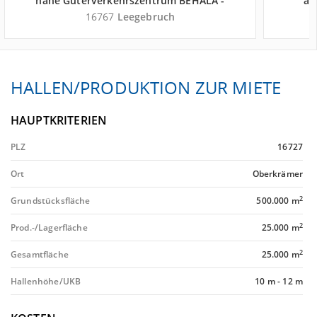
nahe Güterverkehrszentrum BEHALA -
an
Landkreis Oberhavel
16767
Leegebruch
HALLEN/PRODUKTION ZUR MIETE
HAUPTKRITERIEN
PLZ
16727
Ort
Oberkrämer
2
Grundstücksfläche
500.000 m
2
Prod.-/Lagerfläche
25.000 m
2
Gesamtfläche
25.000 m
Hallenhöhe/UKB
10 m
-
12 m