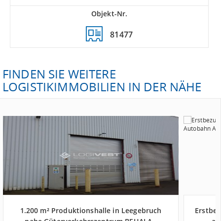
Objekt-Nr.
81477
FINDEN SIE WEITERE
LOGISTIKIMMOBILIEN IN DER NÄHE
1.200 m² Produktionshalle in Leegebruch
Erstbez