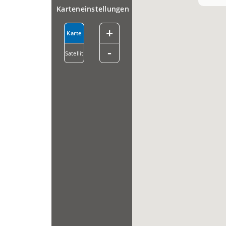
Karteneinstellungen
+
Karte
-
Satellit