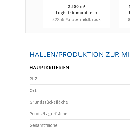
 - 500 m²
2.500 m²
mobilie in
Logistikimmobilie in
ng an der
Fürstenfeldbruck nahe
ermering
82256
Fürstenfeldbruck
9 - Landkreis
Flughafen
feldbruck
Oberpfaffenhofen -
Landkreis
Fürstenfeldbruck
HALLEN/PRODUKTION ZUR MI
HAUPTKRITERIEN
PLZ
Ort
Grundstücksfläche
Prod.-/Lagerfläche
Gesamtfläche