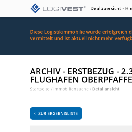
Dealübersicht - Hi
Diese Logistikimmobilie wurde erfolgreich 
vermittelt und ist aktuell nicht mehr verfüg
ARCHIV - ERSTBEZUG - 
FLUGHAFEN OBERPFAFFE
Startseite
/
Immobiliensuche
/
Detailansicht
ZUR ERGEBNISLISTE