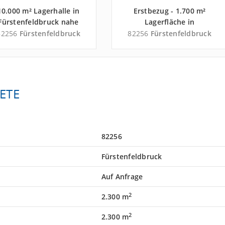
10.000 m² Lagerhalle in
Erstbezug - 1.700 m²
Fürstenfeldbruck nahe
Lagerfläche in
Flughafen
Fürstenfeldbruck nahe
82256
Fürstenfeldbruck
82256
Fürstenfeldbruck
Oberpfaffenhofen -
Flughafen
Landkreis
Oberpfaffenhofen -
Fürstenfeldbruck
Landkreis
Fürstenfeldbruck
ETE
82256
Fürstenfeldbruck
Auf Anfrage
2
2.300 m
2
2.300 m