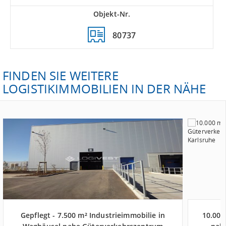
Objekt-Nr.
80737
FINDEN SIE WEITERE
LOGISTIKIMMOBILIEN IN DER NÄHE
Gepflegt - 7.500 m² Industrieimmobilie in
10.000