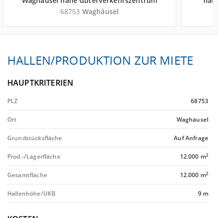
Waghäusel nahe Güterverkehrszentrum
nah
Terminal Germersheim - Landkreis Karlsruhe
Ge
68753
Waghäusel
HALLEN/PRODUKTION ZUR MIETE
HAUPTKRITERIEN
PLZ
68753
Ort
Waghäusel
Grundstücksfläche
Auf Anfrage
2
Prod.-/Lagerfläche
12.000 m
2
Gesamtfläche
12.000 m
Hallenhöhe/UKB
9 m