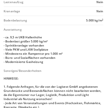
Lastenaufzug
Nein
Krananlage
Nein
2
Bodenbelastung
5.000 kg/m
Ausstattung
- ca. 9,5 m UKB Hallenhöhe
- Bodenlast größer 5.000 kg/m²
- Sprinkleranlage vorhanden
- Viele PKW und LKW Stellplätze
- Mindestens ein Rampentor pro 1.000 m²
- Büro- und Sozialflächen vorhanden
- Modernisierte Gasheizung
Sonstiges/Besonderheiten
HINWEISE:
1. Folgende Anfragen, für die von der Logivest GmbH angebotenen
Grundstücke und Bestandsflächen können nicht bearbeitet werden,
da die Eigentümer nur Lager, Logistik, Produktion und Light
Industrial als Nutzung wünschen!
- Jede Art von Veranstaltungen und Events (Hochzeiten, Flohmärkte,
Konzerte, Filmdrehs etc.)