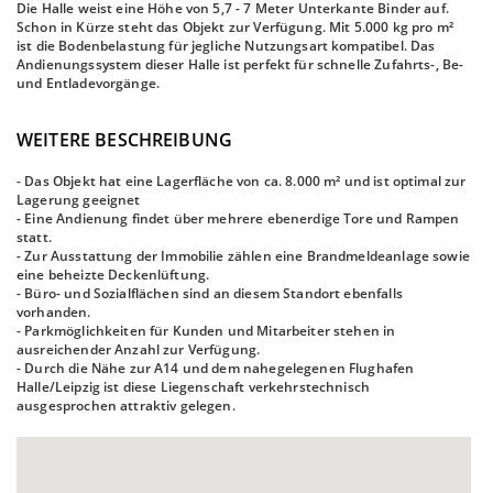
Die Halle weist eine Höhe von 5,7 - 7 Meter Unterkante Binder auf.
Schon in Kürze steht das Objekt zur Verfügung. Mit 5.000 kg pro m²
ist die Bodenbelastung für jegliche Nutzungsart kompatibel. Das
Andienungssystem dieser Halle ist perfekt für schnelle Zufahrts-, Be-
und Entladevorgänge.
WEITERE BESCHREIBUNG
- Das Objekt hat eine Lagerfläche von ca. 8.000 m² und ist optimal zur
Lagerung geeignet
- Eine Andienung findet über mehrere ebenerdige Tore und Rampen
statt.
- Zur Ausstattung der Immobilie zählen eine Brandmeldeanlage sowie
eine beheizte Deckenlüftung.
- Büro- und Sozialflächen sind an diesem Standort ebenfalls
vorhanden.
- Parkmöglichkeiten für Kunden und Mitarbeiter stehen in
ausreichender Anzahl zur Verfügung.
- Durch die Nähe zur A14 und dem nahegelegenen Flughafen
Halle/Leipzig ist diese Liegenschaft verkehrstechnisch
ausgesprochen attraktiv gelegen.