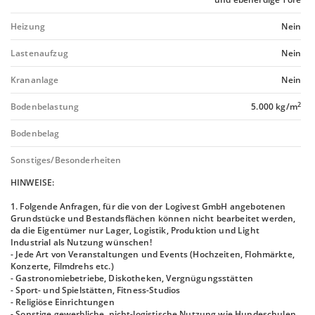
Heizung
Nein
Lastenaufzug
Nein
Krananlage
Nein
2
Bodenbelastung
5.000 kg/m
Bodenbelag
Sonstiges/Besonderheiten
HINWEISE:
1. Folgende Anfragen, für die von der Logivest GmbH angebotenen
Grundstücke und Bestandsflächen können nicht bearbeitet werden,
da die Eigentümer nur Lager, Logistik, Produktion und Light
Industrial als Nutzung wünschen!
- Jede Art von Veranstaltungen und Events (Hochzeiten, Flohmärkte,
Konzerte, Filmdrehs etc.)
- Gastronomiebetriebe, Diskotheken, Vergnügungsstätten
- Sport- und Spielstätten, Fitness-Studios
- Religiöse Einrichtungen
- Sonstige gewerbliche, nicht-logistische Nutzung wie Hundeschulen