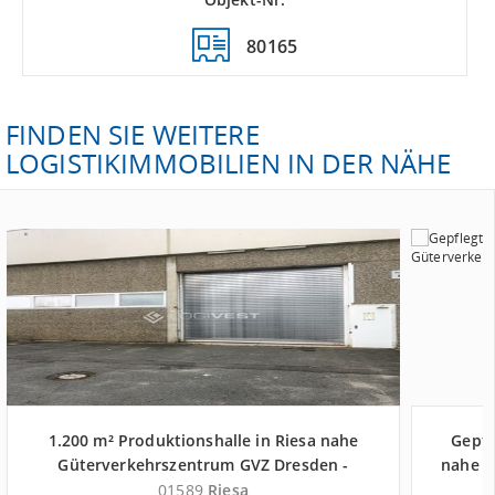
80165
FINDEN SIE WEITERE
LOGISTIKIMMOBILIEN IN DER NÄHE
1.200 m² Produktionshalle in Riesa nahe
Gepfl
Güterverkehrszentrum GVZ Dresden -
nahe G
Landkreis Meißen
01589
Riesa