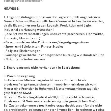
Sonstiges/Besonderheiten
HINWEISE:
1. Folgende Anfragen für die von der Logivest GmbH angebotenen
Grundstücke und Bestandsflächen können nicht bearbeitet werden,
da die Eigentümer nur Lager, Logistik, Produktion und Light
Industrial als Nutzung wünschen!
- Jede Art von Veranstaltungen und Events (Hochzeiten, Flohmärkte,
Konzerte, Filmdrehs etc.)
- Gastronomiebetriebe, Diskotheken, Vergnügungsstätten
- Sport- und Spielstätten, Fitness-Studios
- Religiöse Einrichtungen
- Sonstige gewerbliche, nicht-logistische Nutzung wie Hundeschulen
- Nutzung zu Wohnzwecken
2. Energieausweis nicht vorhanden / in Bearbeitung
3. Provisionsregelung
Im Falle eines Mietvertragsabschlusses - für die nicht als
provisionsfrei gekennzeichneten Immobilien - erhalten wir vom
Mieter eine Provision in Höhe von 3 Nettomonatsmieten zzgl. der
gesetzlichen MwSt.
Bei einer Mietvertragslaufzeit ab 10 Jahren erhöht sich unsere
Provision auf 4 Nettomonatsmieten zzgl. der gesetzlichen MwSt.
Bei Zustandekommen eines Kaufvertragsabschlusses - für die nicht
als provisionsfrei gekennzeichneten Immobilien - berechnen wir eine