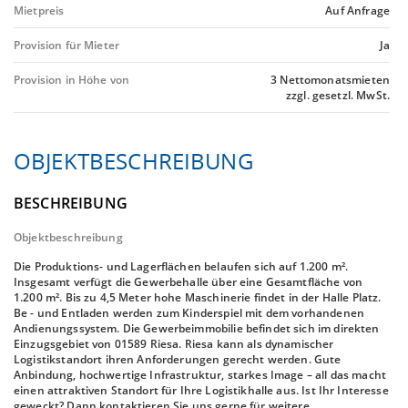
Mietpreis
Auf Anfrage
Provision für Mieter
Ja
Provision in Höhe von
3 Nettomonatsmieten
zzgl. gesetzl. MwSt.
OBJEKTBESCHREIBUNG
BESCHREIBUNG
Objektbeschreibung
Die Produktions- und Lagerflächen belaufen sich auf 1.200 m².
Insgesamt verfügt die Gewerbehalle über eine Gesamtfläche von
1.200 m². Bis zu 4,5 Meter hohe Maschinerie findet in der Halle Platz.
Be - und Entladen werden zum Kinderspiel mit dem vorhandenen
Andienungssystem. Die Gewerbeimmobilie befindet sich im direkten
Einzugsgebiet von 01589 Riesa. Riesa kann als dynamischer
Logistikstandort ihren Anforderungen gerecht werden. Gute
Anbindung, hochwertige Infrastruktur, starkes Image – all das macht
einen attraktiven Standort für Ihre Logistikhalle aus. Ist Ihr Interesse
geweckt? Dann kontaktieren Sie uns gerne für weitere