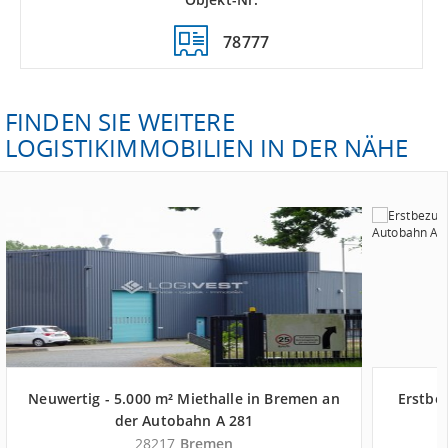
78777
FINDEN SIE WEITERE
LOGISTIKIMMOBILIEN IN DER NÄHE
Neuwertig - 5.000 m² Miethalle in Bremen an
Erstbez
der Autobahn A 281
28217
Bremen