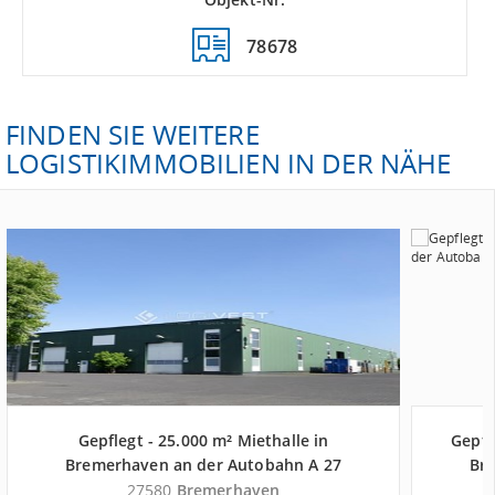
78678
FINDEN SIE WEITERE
LOGISTIKIMMOBILIEN IN DER NÄHE
Gepflegt - 25.000 m² Miethalle in
Gepfl
Bremerhaven an der Autobahn A 27
Br
27580
Bremerhaven