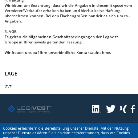
4. Haftung
Wir bitten um Beachtung, dass wir die Angaben in diesem Exposé vom
Vermieter/Verkäufer erhalten haben und hierfür keine Haftung
übernehmen können. Bei den Flächengrößen handelt es sich um ca.-
Angaben.
5. AGB
Es gelten die Allgemeinen Geschäftsbedingungen der Logivest
Gruppe in Ihrer jeweils geltenden Fassung.
Wir freuen uns auf Ihre unverbindliche Kontaktaufnahme.
LAGE
GVZ
Cookies erleichtern die Bereitstellung unserer Dienste. Mit der Nutzung
© 2026 Logivest GmbH
unserer Dienste erklären Sie sich damit einverstanden, dass wir Cookies
verwenden.
Design und Entwicklung von der Pumox GmbH