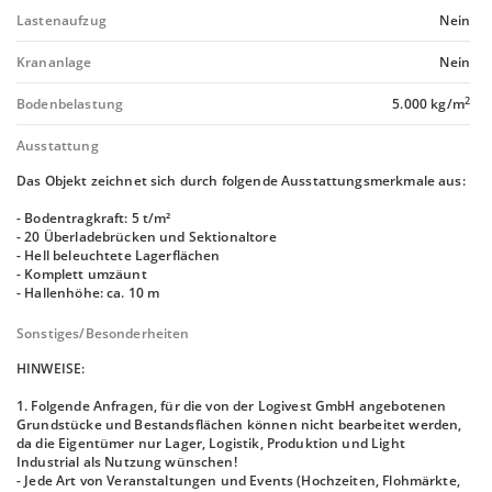
Lastenaufzug
Nein
Krananlage
Nein
2
Bodenbelastung
5.000 kg/m
Ausstattung
Das Objekt zeichnet sich durch folgende Ausstattungsmerkmale aus:
- Bodentragkraft: 5 t/m²
- 20 Überladebrücken und Sektionaltore
- Hell beleuchtete Lagerflächen
- Komplett umzäunt
- Hallenhöhe: ca. 10 m
Sonstiges/Besonderheiten
HINWEISE:
1. Folgende Anfragen, für die von der Logivest GmbH angebotenen
Grundstücke und Bestandsflächen können nicht bearbeitet werden,
da die Eigentümer nur Lager, Logistik, Produktion und Light
Industrial als Nutzung wünschen!
- Jede Art von Veranstaltungen und Events (Hochzeiten, Flohmärkte,