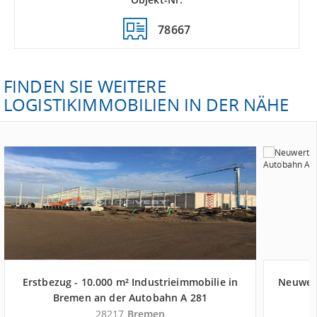
78667
FINDEN SIE WEITERE
LOGISTIKIMMOBILIEN IN DER NÄHE
Erstbezug - 10.000 m² Industrieimmobilie in
Neuwert
Bremen an der Autobahn A 281
28217
Bremen