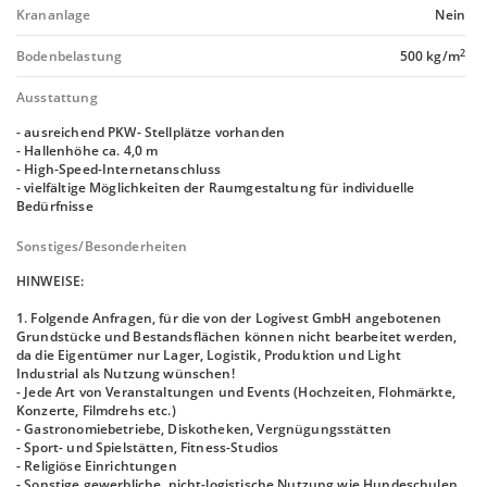
Krananlage
Nein
2
Bodenbelastung
500 kg/m
Ausstattung
- ausreichend PKW- Stellplätze vorhanden
- Hallenhöhe ca. 4,0 m
- High-Speed-Internetanschluss
- vielfältige Möglichkeiten der Raumgestaltung für individuelle
Bedürfnisse
Sonstiges/Besonderheiten
HINWEISE:
1. Folgende Anfragen, für die von der Logivest GmbH angebotenen
Grundstücke und Bestandsflächen können nicht bearbeitet werden,
da die Eigentümer nur Lager, Logistik, Produktion und Light
Industrial als Nutzung wünschen!
- Jede Art von Veranstaltungen und Events (Hochzeiten, Flohmärkte,
Konzerte, Filmdrehs etc.)
- Gastronomiebetriebe, Diskotheken, Vergnügungsstätten
- Sport- und Spielstätten, Fitness-Studios
- Religiöse Einrichtungen
- Sonstige gewerbliche, nicht-logistische Nutzung wie Hundeschulen