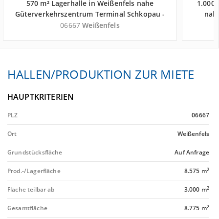
570 m² Lagerhalle in Weißenfels nahe
1.000 
Güterverkehrszentrum Terminal Schkopau -
nah
Landkreis Burgenlandkreis
Schk
06667
Weißenfels
HALLEN/PRODUKTION ZUR MIETE
HAUPTKRITERIEN
PLZ
06667
Ort
Weißenfels
Grundstücksfläche
Auf Anfrage
2
Prod.-/Lagerfläche
8.575 m
2
Fläche teilbar ab
3.000 m
2
Gesamtfläche
8.775 m