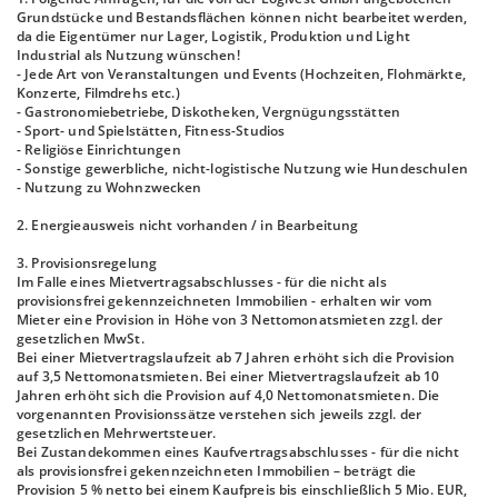
Grundstücke und Bestandsflächen können nicht bearbeitet werden,
da die Eigentümer nur Lager, Logistik, Produktion und Light
Industrial als Nutzung wünschen!
- Jede Art von Veranstaltungen und Events (Hochzeiten, Flohmärkte,
Konzerte, Filmdrehs etc.)
- Gastronomiebetriebe, Diskotheken, Vergnügungsstätten
- Sport- und Spielstätten, Fitness-Studios
- Religiöse Einrichtungen
- Sonstige gewerbliche, nicht-logistische Nutzung wie Hundeschulen
- Nutzung zu Wohnzwecken
2. Energieausweis nicht vorhanden / in Bearbeitung
3. Provisionsregelung
Im Falle eines Mietvertragsabschlusses - für die nicht als
provisionsfrei gekennzeichneten Immobilien - erhalten wir vom
Mieter eine Provision in Höhe von 3 Nettomonatsmieten zzgl. der
gesetzlichen MwSt.
Bei einer Mietvertragslaufzeit ab 7 Jahren erhöht sich die Provision
auf 3,5 Nettomonatsmieten. Bei einer Mietvertragslaufzeit ab 10
Jahren erhöht sich die Provision auf 4,0 Nettomonatsmieten. Die
vorgenannten Provisionssätze verstehen sich jeweils zzgl. der
gesetzlichen Mehrwertsteuer.
Bei Zustandekommen eines Kaufvertragsabschlusses - für die nicht
als provisionsfrei gekennzeichneten Immobilien – beträgt die
Provision 5 % netto bei einem Kaufpreis bis einschließlich 5 Mio. EUR,