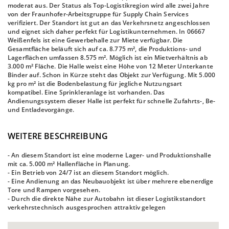
moderat aus. Der Status als Top-Logistikregion wird alle zwei Jahre
von der Fraunhofer-Arbeitsgruppe für Supply Chain Services
verifiziert. Der Standort ist gut an das Verkehrsnetz angeschlossen
und eignet sich daher perfekt für Logistikunternehmen. In 06667
Weißenfels ist eine Gewerbehalle zur Miete verfügbar. Die
Gesamtfläche beläuft sich auf ca. 8.775 m², die Produktions- und
Lagerflächen umfassen 8.575 m². Möglich ist ein Mietverhältnis ab
3.000 m² Fläche. Die Halle weist eine Höhe von 12 Meter Unterkante
Binder auf. Schon in Kürze steht das Objekt zur Verfügung. Mit 5.000
kg pro m² ist die Bodenbelastung für jegliche Nutzungsart
kompatibel. Eine Sprinkleranlage ist vorhanden. Das
Andienungssystem dieser Halle ist perfekt für schnelle Zufahrts-, Be-
und Entladevorgänge.
WEITERE BESCHREIBUNG
- An diesem Standort ist eine moderne Lager- und Produktionshalle
mit ca. 5.000 m² Hallenfläche in Planung.
- Ein Betrieb von 24/7 ist an diesem Standort möglich.
- Eine Andienung an das Neubauobjekt ist über mehrere ebenerdige
Tore und Rampen vorgesehen.
- Durch die direkte Nähe zur Autobahn ist dieser Logistikstandort
verkehrstechnisch ausgesprochen attraktiv gelegen