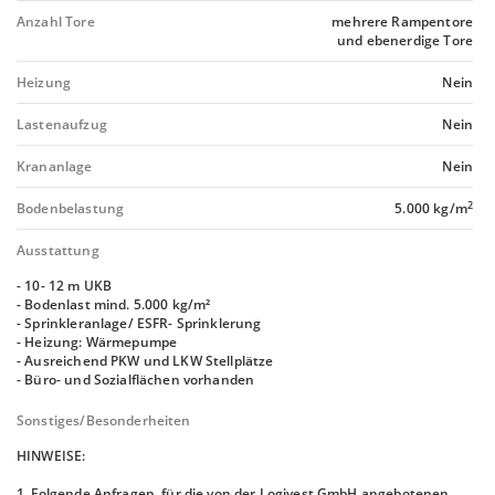
Anzahl Tore
mehrere Rampentore
und ebenerdige Tore
Heizung
Nein
Lastenaufzug
Nein
Krananlage
Nein
2
Bodenbelastung
5.000 kg/m
Ausstattung
- 10- 12 m UKB
- Bodenlast mind. 5.000 kg/m²
- Sprinkleranlage/ ESFR- Sprinklerung
- Heizung: Wärmepumpe
- Ausreichend PKW und LKW Stellplätze
- Büro- und Sozialflächen vorhanden
Sonstiges/Besonderheiten
HINWEISE:
1. Folgende Anfragen, für die von der Logivest GmbH angebotenen