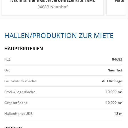
Naunhof nahe Güterverkehrszentrum GVZ
Naunh
Leipzig - Landkreis Leipzig
04683
Naunhof
HALLEN/PRODUKTION ZUR MIETE
HAUPTKRITERIEN
PLZ
04683
Ort
Naunhof
Grundstücksfläche
Auf Anfrage
2
Prod.-/Lagerfläche
10.000 m
2
Gesamtfläche
10.000 m
Hallenhöhe/UKB
12 m