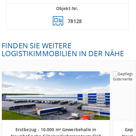
Objekt-Nr.
78128
FINDEN SIE WEITERE
LOGISTIKIMMOBILIEN IN DER NÄHE
Erstbezug - 10.000 m² Gewerbehalle in
Gepfl