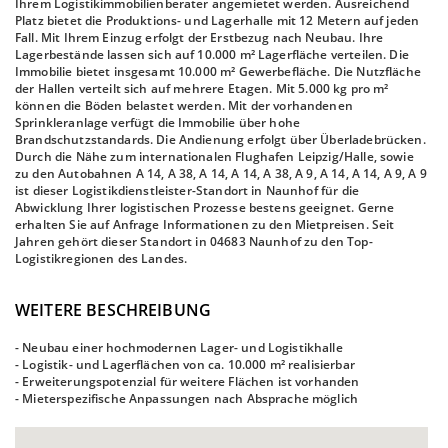
Ihrem Logistikimmobilienberater angemietet werden. Ausreichend
Platz bietet die Produktions- und Lagerhalle mit 12 Metern auf jeden
Fall. Mit Ihrem Einzug erfolgt der Erstbezug nach Neubau. Ihre
Lagerbestände lassen sich auf 10.000 m² Lagerfläche verteilen. Die
Immobilie bietet insgesamt 10.000 m² Gewerbefläche. Die Nutzfläche
der Hallen verteilt sich auf mehrere Etagen. Mit 5.000 kg pro m²
können die Böden belastet werden. Mit der vorhandenen
Sprinkleranlage verfügt die Immobilie über hohe
Brandschutzstandards. Die Andienung erfolgt über Überladebrücken.
Durch die Nähe zum internationalen Flughafen Leipzig/Halle, sowie
zu den Autobahnen A 14, A 38, A 14, A 14, A 38, A 9, A 14, A 14, A 9, A 9
ist dieser Logistikdienstleister-Standort in Naunhof für die
Abwicklung Ihrer logistischen Prozesse bestens geeignet. Gerne
erhalten Sie auf Anfrage Informationen zu den Mietpreisen. Seit
Jahren gehört dieser Standort in 04683 Naunhof zu den Top-
Logistikregionen des Landes.
WEITERE BESCHREIBUNG
- Neubau einer hochmodernen Lager- und Logistikhalle
- Logistik- und Lagerflächen von ca. 10.000 m² realisierbar
- Erweiterungspotenzial für weitere Flächen ist vorhanden
- Mieterspezifische Anpassungen nach Absprache möglich