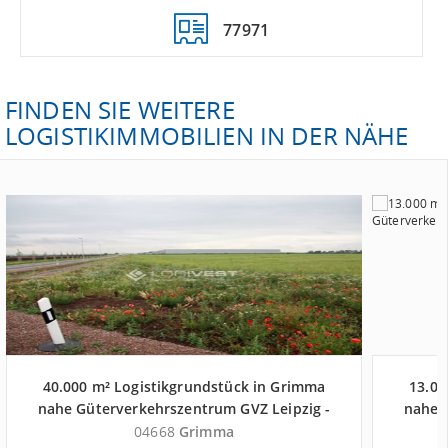
77971
FINDEN SIE WEITERE
LOGISTIKIMMOBILIEN IN DER NÄHE
40.000 m² Logistikgrundstück in Grimma
13.00
nahe Güterverkehrszentrum GVZ Leipzig -
nahe 
Landkreis Leipzig
04668
Grimma