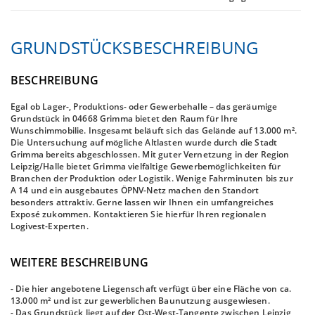
GRUNDSTÜCKS­BESCHREIBUNG
BESCHREIBUNG
Egal ob Lager-, Produktions- oder Gewerbehalle – das geräumige
Grundstück in 04668 Grimma bietet den Raum für Ihre
Wunschimmobilie. Insgesamt beläuft sich das Gelände auf 13.000 m².
Die Untersuchung auf mögliche Altlasten wurde durch die Stadt
Grimma bereits abgeschlossen. Mit guter Vernetzung in der Region
Leipzig/Halle bietet Grimma vielfältige Gewerbemöglichkeiten für
Branchen der Produktion oder Logistik. Wenige Fahrminuten bis zur
A 14 und ein ausgebautes ÖPNV-Netz machen den Standort
besonders attraktiv. Gerne lassen wir Ihnen ein umfangreiches
Exposé zukommen. Kontaktieren Sie hierfür Ihren regionalen
Logivest-Experten.
WEITERE BESCHREIBUNG
- Die hier angebotene Liegenschaft verfügt über eine Fläche von ca.
13.000 m² und ist zur gewerblichen Baunutzung ausgewiesen.
- Das Grundstück liegt auf der Ost-West-Tangente zwischen Leipzig