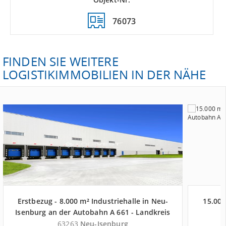
76073
FINDEN SIE WEITERE
LOGISTIKIMMOBILIEN IN DER NÄHE
Erstbezug - 8.000 m² Industriehalle in Neu-
15.000
Isenburg an der Autobahn A 661 - Landkreis
Offenbach
63263
Neu-Isenburg