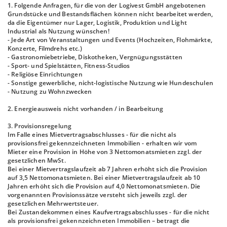
1. Folgende Anfragen, für die von der Logivest GmbH angebotenen
Grundstücke und Bestandsflächen können nicht bearbeitet werden,
da die Eigentümer nur Lager, Logistik, Produktion und Light
Industrial als Nutzung wünschen!
- Jede Art von Veranstaltungen und Events (Hochzeiten, Flohmärkte,
Konzerte, Filmdrehs etc.)
- Gastronomiebetriebe, Diskotheken, Vergnügungsstätten
- Sport- und Spielstätten, Fitness-Studios
- Religiöse Einrichtungen
- Sonstige gewerbliche, nicht-logistische Nutzung wie Hundeschulen
- Nutzung zu Wohnzwecken
2. Energieausweis nicht vorhanden / in Bearbeitung
3. Provisionsregelung
Im Falle eines Mietvertragsabschlusses - für die nicht als
provisionsfrei gekennzeichneten Immobilien - erhalten wir vom
Mieter eine Provision in Höhe von 3 Nettomonatsmieten zzgl. der
gesetzlichen MwSt.
Bei einer Mietvertragslaufzeit ab 7 Jahren erhöht sich die Provision
auf 3,5 Nettomonatsmieten. Bei einer Mietvertragslaufzeit ab 10
Jahren erhöht sich die Provision auf 4,0 Nettomonatsmieten. Die
vorgenannten Provisionssätze versteht sich jeweils zzgl. der
gesetzlichen Mehrwertsteuer.
Bei Zustandekommen eines Kaufvertragsabschlusses - für die nicht
als provisionsfrei gekennzeichneten Immobilien – betragt die