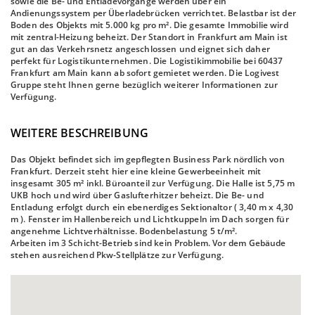
sowie die Be- und Entladevorgänge werden über ein
Andienungssystem per Überladebrücken verrichtet. Belastbar ist der
Boden des Objekts mit 5.000 kg pro m². Die gesamte Immobilie wird
mit zentral-Heizung beheizt. Der Standort in Frankfurt am Main ist
gut an das Verkehrsnetz angeschlossen und eignet sich daher
perfekt für Logistikunternehmen. Die Logistikimmobilie bei 60437
Frankfurt am Main kann ab sofort gemietet werden. Die Logivest
Gruppe steht Ihnen gerne bezüglich weiterer Informationen zur
Verfügung.
WEITERE BESCHREIBUNG
Das Objekt befindet sich im gepflegten Business Park nördlich von
Frankfurt. Derzeit steht hier eine kleine Gewerbeeinheit mit
insgesamt 305 m² inkl. Büroanteil zur Verfügung. Die Halle ist 5,75 m
UKB hoch und wird über Gaslufterhitzer beheizt. Die Be- und
Entladung erfolgt durch ein ebenerdiges Sektionaltor ( 3,40 m x 4,30
m ). Fenster im Hallenbereich und Lichtkuppeln im Dach sorgen für
angenehme Lichtverhältnisse. Bodenbelastung 5 t/m².
Arbeiten im 3 Schicht-Betrieb sind kein Problem. Vor dem Gebäude
stehen ausreichend Pkw-Stellplätze zur Verfügung.