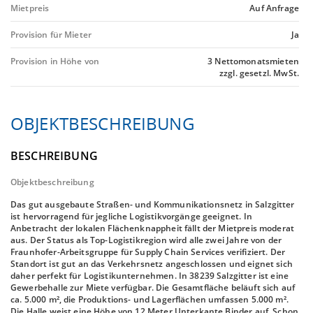
Mietpreis
Auf Anfrage
Provision für Mieter
Ja
Provision in Höhe von
3 Nettomonatsmieten
zzgl. gesetzl. MwSt.
OBJEKTBESCHREIBUNG
BESCHREIBUNG
Objektbeschreibung
Das gut ausgebaute Straßen- und Kommunikationsnetz in Salzgitter
ist hervorragend für jegliche Logistikvorgänge geeignet. In
Anbetracht der lokalen Flächenknappheit fällt der Mietpreis moderat
aus. Der Status als Top-Logistikregion wird alle zwei Jahre von der
Fraunhofer-Arbeitsgruppe für Supply Chain Services verifiziert. Der
Standort ist gut an das Verkehrsnetz angeschlossen und eignet sich
daher perfekt für Logistikunternehmen. In 38239 Salzgitter ist eine
Gewerbehalle zur Miete verfügbar. Die Gesamtfläche beläuft sich auf
ca. 5.000 m², die Produktions- und Lagerflächen umfassen 5.000 m².
Die Halle weist eine Höhe von 12 Meter Unterkante Binder auf. Schon