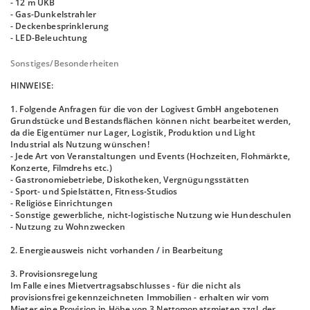
- 12 m UKB
- Gas-Dunkelstrahler
- Deckenbesprinklerung
- LED-Beleuchtung
Sonstiges/Besonderheiten
HINWEISE:
1. Folgende Anfragen für die von der Logivest GmbH angebotenen
Grundstücke und Bestandsflächen können nicht bearbeitet werden,
da die Eigentümer nur Lager, Logistik, Produktion und Light
Industrial als Nutzung wünschen!
- Jede Art von Veranstaltungen und Events (Hochzeiten, Flohmärkte,
Konzerte, Filmdrehs etc.)
- Gastronomiebetriebe, Diskotheken, Vergnügungsstätten
- Sport- und Spielstätten, Fitness-Studios
- Religiöse Einrichtungen
- Sonstige gewerbliche, nicht-logistische Nutzung wie Hundeschulen
- Nutzung zu Wohnzwecken
2. Energieausweis nicht vorhanden / in Bearbeitung
3. Provisionsregelung
Im Falle eines Mietvertragsabschlusses - für die nicht als
provisionsfrei gekennzeichneten Immobilien - erhalten wir vom
Mieter eine Provision in Höhe von 3 Nettomonatsmieten zzgl. der