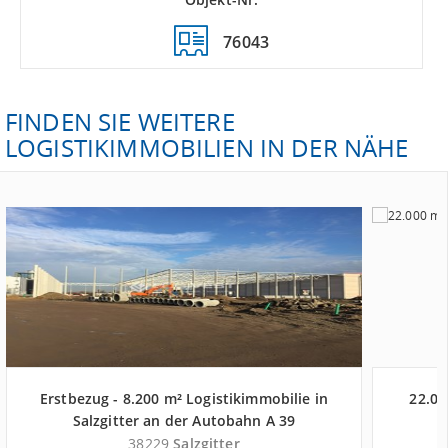
76043
FINDEN SIE WEITERE
LOGISTIKIMMOBILIEN IN DER NÄHE
Erstbezug - 8.200 m² Logistikimmobilie in
22.00
Salzgitter an der Autobahn A 39
38229
Salzgitter