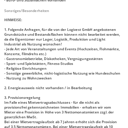
- Büro- und Sozialflächen vorhanden
Sonstiges/Besonderheiten
HINWEISE:
1. Folgende Anfragen, für die von der Logivest GmbH angebotenen
Grundstücke und Bestandsflächen können nicht bearbeitet werden,
da die Eigentümer nur Lager, Logistik, Produktion und Light
Industrial als Nutzung wünschen!
- Jede Art von Veranstaltungen und Events (Hochzeiten, Flohmärkte,
Konzerte, Filmdrehs etc.)
- Gastronomiebetriebe, Diskotheken, Vergnügungsstätten
- Sport- und Spielstätten, Fitness-Studios
- Religiöse Einrichtungen
- Sonstige gewerbliche, nicht-logistische Nutzung wie Hundeschulen
- Nutzung zu Wohnzwecken
2. Energieausweis nicht vorhanden / in Bearbeitung
3. Provisionsregelung
Im Falle eines Mietvertragsabschlusses - für die nicht als
provisionsfrei gekennzeichneten Immobilien - erhalten wir vom
Mieter eine Provision in Höhe von 3 Nettomonatsmieten zzgl. der
gesetzlichen MwSt.
Bei einer Mietvertragslaufzeit ab 7 Jahren erhöht sich die Provision
auf 3,5 Nettomonatsmieten. Bei einer Mietvertragslaufzeit ab 10