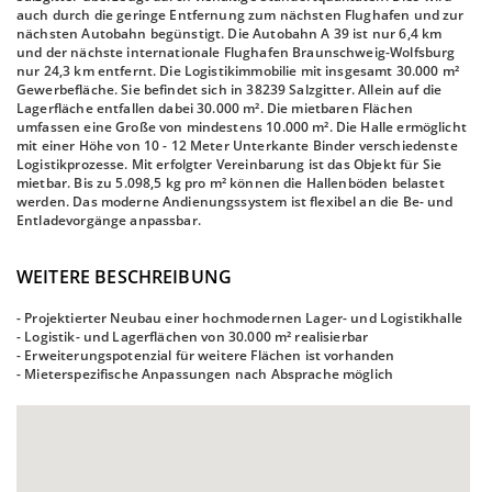
auch durch die geringe Entfernung zum nächsten Flughafen und zur
nächsten Autobahn begünstigt. Die Autobahn A 39 ist nur 6,4 km
und der nächste internationale Flughafen Braunschweig-Wolfsburg
nur 24,3 km entfernt. Die Logistikimmobilie mit insgesamt 30.000 m²
Gewerbefläche. Sie befindet sich in 38239 Salzgitter. Allein auf die
Lagerfläche entfallen dabei 30.000 m². Die mietbaren Flächen
umfassen eine Große von mindestens 10.000 m². Die Halle ermöglicht
mit einer Höhe von 10 - 12 Meter Unterkante Binder verschiedenste
Logistikprozesse. Mit erfolgter Vereinbarung ist das Objekt für Sie
mietbar. Bis zu 5.098,5 kg pro m² können die Hallenböden belastet
werden. Das moderne Andienungssystem ist flexibel an die Be- und
Entladevorgänge anpassbar.
WEITERE BESCHREIBUNG
- Projektierter Neubau einer hochmodernen Lager- und Logistikhalle
- Logistik- und Lagerflächen von 30.000 m² realisierbar
- Erweiterungspotenzial für weitere Flächen ist vorhanden
- Mieterspezifische Anpassungen nach Absprache möglich