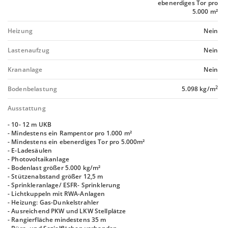
ebenerdiges Tor pro
5.000 m²
Heizung
Nein
Lastenaufzug
Nein
Krananlage
Nein
2
Bodenbelastung
5.098 kg/m
Ausstattung
- 10- 12 m UKB
- Mindestens ein Rampentor pro 1.000 m²
- Mindestens ein ebenerdiges Tor pro 5.000m²
- E-Ladesäulen
- Photovoltaikanlage
- Bodenlast größer 5.000 kg/m²
- Stützenabstand größer 12,5 m
- Sprinkleranlage/ ESFR- Sprinklerung
- Lichtkuppeln mit RWA-Anlagen
- Heizung: Gas-Dunkelstrahler
- Ausreichend PKW und LKW Stellplätze
- Rangierfläche mindestens 35 m