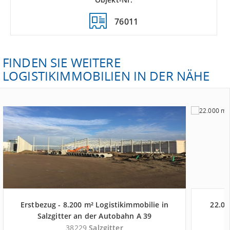
76011
FINDEN SIE WEITERE
LOGISTIKIMMOBILIEN IN DER NÄHE
Erstbezug - 8.200 m² Logistikimmobilie in
22.00
Salzgitter an der Autobahn A 39
38229
Salzgitter