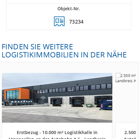
Objekt-Nr.
73234
FINDEN SIE WEITERE
LOGISTIKIMMOBILIEN IN DER NÄHE
Erstbezug - 10.000 m² Logistikhalle in
2.500 