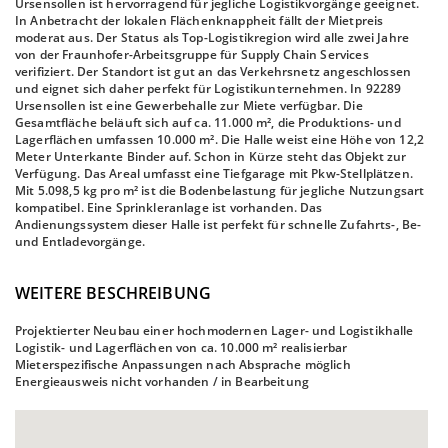
Ursensollen ist hervorragend für jegliche Logistikvorgänge geeignet.
In Anbetracht der lokalen Flächenknappheit fällt der Mietpreis
moderat aus. Der Status als Top-Logistikregion wird alle zwei Jahre
von der Fraunhofer-Arbeitsgruppe für Supply Chain Services
verifiziert. Der Standort ist gut an das Verkehrsnetz angeschlossen
und eignet sich daher perfekt für Logistikunternehmen. In 92289
Ursensollen ist eine Gewerbehalle zur Miete verfügbar. Die
Gesamtfläche beläuft sich auf ca. 11.000 m², die Produktions- und
Lagerflächen umfassen 10.000 m². Die Halle weist eine Höhe von 12,2
Meter Unterkante Binder auf. Schon in Kürze steht das Objekt zur
Verfügung. Das Areal umfasst eine Tiefgarage mit Pkw-Stellplätzen.
Mit 5.098,5 kg pro m² ist die Bodenbelastung für jegliche Nutzungsart
kompatibel. Eine Sprinkleranlage ist vorhanden. Das
Andienungssystem dieser Halle ist perfekt für schnelle Zufahrts-, Be-
und Entladevorgänge.
WEITERE BESCHREIBUNG
Projektierter Neubau einer hochmodernen Lager- und Logistikhalle
Logistik- und Lagerflächen von ca. 10.000 m² realisierbar
Mieterspezifische Anpassungen nach Absprache möglich
Energieausweis nicht vorhanden / in Bearbeitung