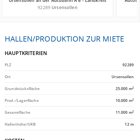
Ursensollen an der Autobahn A 6 - Landkreis
Autoba
Amberg-Sulzbach
92289
Ursensollen
HALLEN/PRODUKTION ZUR MIETE
HAUPTKRITERIEN
PLZ
92289
Ort
Ursensollen
2
Grundstücksfläche
25.000 m
2
Prod.-/Lagerfläche
10.000 m
2
Gesamtfläche
11.000 m
Hallenhöhe/UKB
12 m