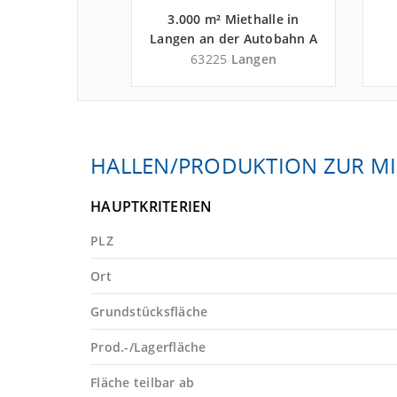
 - 4.000 m²
3.000 m² Miethalle in
e in Raunheim
Langen an der Autobahn A
obahn A 3 -
661 - Landkreis Offenbach
La
aunheim
63225
Langen
 Groß-Gerau
66
HALLEN/PRODUKTION ZUR MI
HAUPTKRITERIEN
PLZ
Ort
Grundstücksfläche
Prod.-/Lagerfläche
Fläche teilbar ab