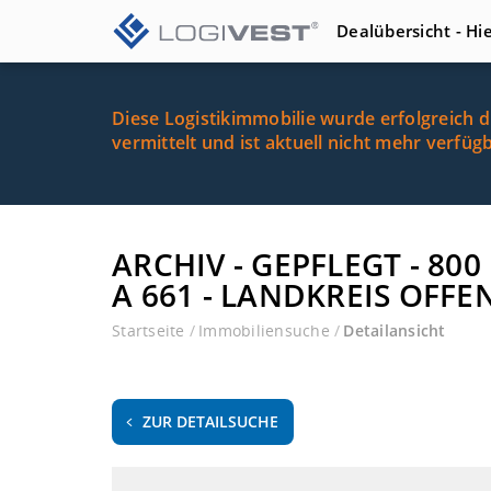
Dealübersicht - Hi
Diese Logistikimmobilie wurde erfolgreich 
vermittelt und ist aktuell nicht mehr verfüg
ARCHIV - GEPFLEGT - 8
A 661 - LANDKREIS OFF
Startseite
/
Immobiliensuche
/
Detailansicht
ZUR DETAILSUCHE