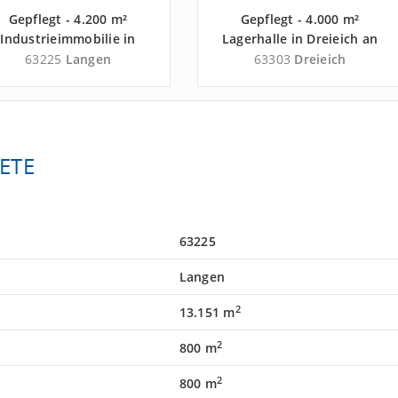
Gepflegt - 4.200 m²
Gepflegt - 4.000 m²
Industrieimmobilie in
Lagerhalle in Dreieich an
ngen an der Autobahn A
der Autobahn A 661 -
63225
Langen
63303
Dreieich
1 - Landkreis Offenbach
Landkreis Offenbach
ETE
63225
Langen
2
13.151 m
2
800 m
2
800 m