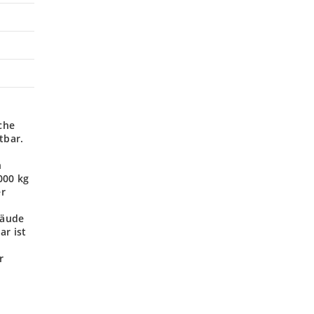
che
tbar.
n
000 kg
er
bäude
ar ist
r