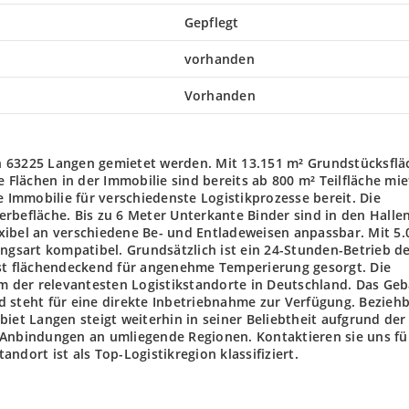
Gepflegt
vorhanden
Vorhanden
n 63225 Langen gemietet werden. Mit 13.151 m² Grundstücksflä
e Flächen in der Immobilie sind bereits ab 800 m² Teilfläche mie
e Immobilie für verschiedenste Logistikprozesse bereit. Die
rbefläche. Bis zu 6 Meter Unterkante Binder sind in den Halle
xibel an verschiedene Be- und Entladeweisen anpassbar. Mit 5.
ungsart kompatibel. Grundsätzlich ist ein 24-Stunden-Betrieb d
ist flächendeckend für angenehme Temperierung gesorgt. Die
em der relevantesten Logistikstandorte in Deutschland. Das Ge
 steht für eine direkte Inbetriebnahme zur Verfügung. Beziehb
iet Langen steigt weiterhin in seiner Beliebtheit aufgrund der
 Anbindungen an umliegende Regionen. Kontaktieren sie uns fü
ndort ist als Top-Logistikregion klassifiziert.