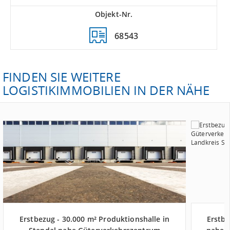
Objekt-Nr.
68543
FINDEN SIE WEITERE
LOGISTIKIMMOBILIEN IN DER NÄHE
Erstbezug - 30.000 m² Produktionshalle in
Erstbe