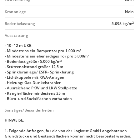
Krananlage
Nein
2
Bodenbelastung
5.098 kg/m
Ausstattung
- 10- 12 m UKB
- Mindestens ein Rampentor pro 1.000 m²
- Mindestens ein ebenerdiges Tor pro 5.000m²
- Bodenlast größer 5.000 kg/m²
- Stützenabstand größer 12,5 m
- Sprinkleranlage/ ESFR- Sprinklerung
- Lichtkuppeln mit RWA-Anlagen
- Heizung: Gas-Dunkelstrahler
- Ausreichend PKW und LKW Stellplätze
- Rangierfläche mindestens 35 m
- Büro- und Sozialflächen vorhanden
Sonstiges/Besonderheiten
HINWEISE:
1. Folgende Anfragen, für die von der Logivest GmbH angebotenen
Grundstücke und Bestandsflächen können nicht bearbeitet werden,