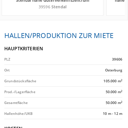
Stendal nahe Güterverkehrszentrum
nahe 
Magdeburger Hafen GmbH - Landkreis
H
39596
Stendal
Stendal
HALLEN/PRODUKTION ZUR MIETE
HAUPTKRITERIEN
PLZ
39606
Ort
Osterburg
2
Grundstücksfläche
105.000 m
2
Prod.-/Lagerfläche
50.000 m
2
Gesamtfläche
50.000 m
Hallenhöhe/UKB
10 m
-
12 m