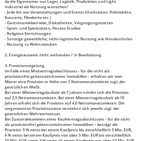
da die Eigentümer nur Lager, Logistik, Produktion und Light
Industrial als Nutzung wünschen!
- Jede Art von Veranstaltungen und Events (Hochzeiten, Flohmärkte,
Konzerte, Filmdrehs etc.)
- Gastronomiebetriebe, Diskotheken, Vergnügungsstätten
- Sport- und Spielstätten, Fitness-Studios
- Religiöse Einrichtungen
- Sonstige gewerbliche, nicht-logistische Nutzung wie Hundeschulen
- Nutzung zu Wohnzwecken
2. Energieausweis nicht vorhanden / in Bearbeitung
3. Provisionsregelung
Im Falle eines Mietvertragsabschlusses - für die nicht als
provisionsfrei gekennzeichneten Immobilien - erhalten wir vom
Mieter eine Provision in Höhe von 3 Nettomonatsmieten zzgl. der
gesetzlichen MwSt.
Bei einer Mietvertragslaufzeit ab 7 Jahren erhöht sich die Provision
auf 3,5 Nettomonatsmieten. Bei einer Mietvertragslaufzeit ab 10
Jahren erhöht sich die Provision auf 4,0 Nettomonatsmieten. Die
vorgenannten Provisionssätze verstehen sich jeweils zzgl. der
gesetzlichen Mehrwertsteuer.
Bei Zustandekommen eines Kaufvertragsabschlusses - für die nicht
als provisionsfrei gekennzeichneten Immobilien – beträgt die
Provision 5 % netto bei einem Kaufpreis bis einschließlich 5 Mio. EUR,
4 % netto bei einem Kaufpreis von über 5 Mio. EUR bis einschließlich
10 Mio. EUR sowie 3 % netto ab einem Kaufpreis von über 10 Mio. EUR