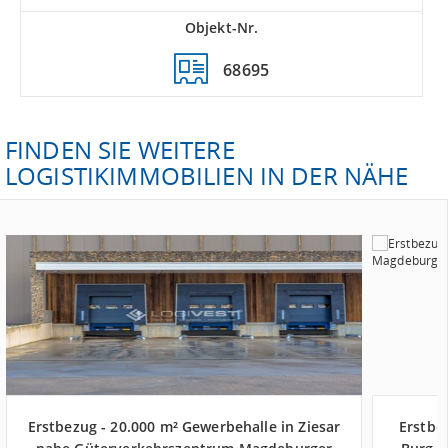
Objekt-Nr.
68695
FINDEN SIE WEITERE
LOGISTIKIMMOBILIEN IN DER NÄHE
Erstbezug - 20.000 m² Gewerbehalle in Ziesar
Erstbe