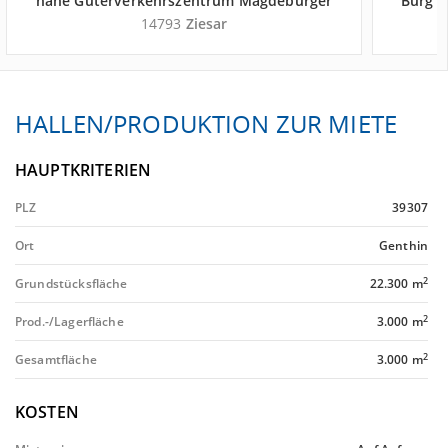
nahe Güterverkehrszentrum Magdeburger
Burg b
Hafen GmbH - Landkreis Potsdam-
14793
Ziesar
Mittelmark
HALLEN/PRODUKTION ZUR MIETE
HAUPTKRITERIEN
PLZ
39307
Ort
Genthin
2
Grundstücksfläche
22.300 m
2
Prod.-/Lagerfläche
3.000 m
2
Gesamtfläche
3.000 m
KOSTEN