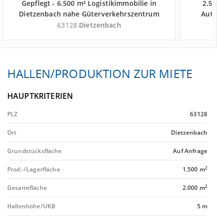
Gepflegt - 6.500 m² Logistikimmobilie in
2.50
Dietzenbach nahe Güterverkehrszentrum
Auto
DUSS-Terminal Frankfurt/Main-Ost -
63128
Dietzenbach
Landkreis Offenbach
HALLEN/PRODUKTION ZUR MIETE
HAUPTKRITERIEN
PLZ
63128
Ort
Dietzenbach
Grundstücksfläche
Auf Anfrage
2
Prod.-/Lagerfläche
1.500 m
2
Gesamtfläche
2.000 m
Hallenhöhe/UKB
5 m