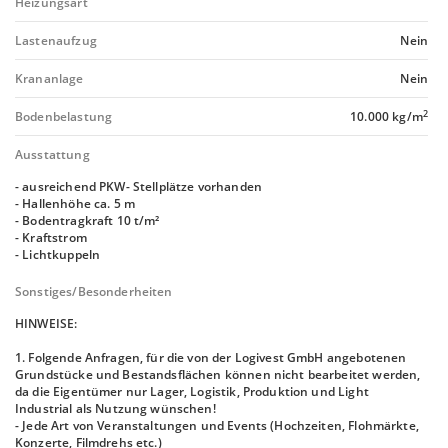
Heizungsart
Lastenaufzug
Nein
Krananlage
Nein
2
Bodenbelastung
10.000 kg/m
Ausstattung
- ausreichend PKW- Stellplätze vorhanden
- Hallenhöhe ca. 5 m
- Bodentragkraft 10 t/m²
- Kraftstrom
- Lichtkuppeln
Sonstiges/Besonderheiten
HINWEISE:
1. Folgende Anfragen, für die von der Logivest GmbH angebotenen
Grundstücke und Bestandsflächen können nicht bearbeitet werden,
da die Eigentümer nur Lager, Logistik, Produktion und Light
Industrial als Nutzung wünschen!
- Jede Art von Veranstaltungen und Events (Hochzeiten, Flohmärkte,
Konzerte, Filmdrehs etc.)