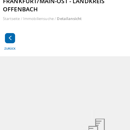
FRANKFURT/MAIN-OST - LANDKREIS
OFFENBACH
Startseite
/
Immobiliensuche
/
Detailansicht
ZURÜCK