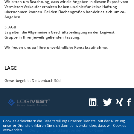
Wir bitten um Beachtung, dass wir die Angaben in diesem Exposé vom
Vermieter/Verkäufer erhalten haben und hierfür keine Haftung
übernehmen können. Bei den Flächengrößen handelt es sich um ca.-
Angaben.
5. AGB
Es gelten die Allgemeinen Geschäftsbedingungen der Logivest
Gruppe in Ihrer jeweils geltenden Fassung.
Wir freuen uns auf Ihre unverbindliche Kontaktaufnahme.
LAGE
Gewerbegebiet Dietzenbach Süd
Cookies erleichtern die Bereitstellung unserer Dienste. Mit der Nutzung
© 2026 Logivest GmbH
unserer Dienste erklären Sie sich damit einverstanden, dass wir Cookies
verwenden.
Design und Entwicklung von der Pumox GmbH