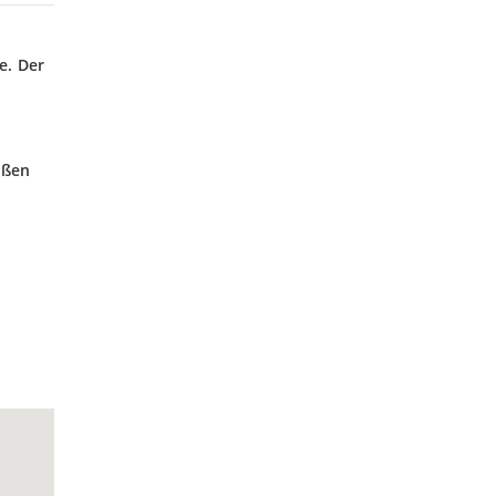
e. Der
ößen