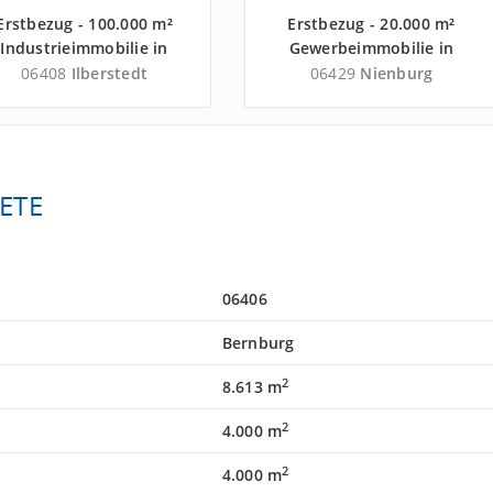
Erstbezug - 100.000 m²
Erstbezug - 20.000 m²
Industrieimmobilie in
Gewerbeimmobilie in
Ilberstedt nahe
Nienburg nahe
06408
Ilberstedt
06429
Nienburg
Güterverkehrszentrum
Güterverkehrszentrum
Terminal Schkopau -
Magdeburger Hafen
Landkreis Salzlandkreis
GmbH - Landkreis
Salzlandkreis
ETE
06406
Bernburg
2
8.613 m
2
4.000 m
2
4.000 m