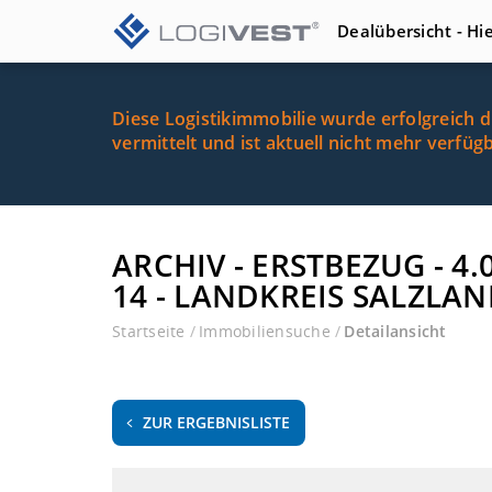
Dealübersicht - Hi
Diese Logistikimmobilie wurde erfolgreich 
vermittelt und ist aktuell nicht mehr verfüg
ARCHIV - ERSTBEZUG - 
14 - LANDKREIS SALZLAN
Startseite
/
Immobiliensuche
/
Detailansicht
ZUR ERGEBNISLISTE