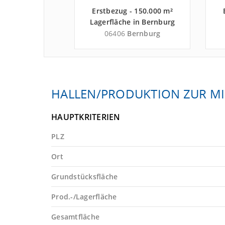
 - 7.000 m²
Erstbezug - 150.000 m²
in Barby nahe
Lagerfläche in Bernburg
ehrszentrum
nahe
9
Barby
06406
Bernburg
ger Hafen
Güterverkehrszentrum
Landkreis
Magdeburger Hafen
ndkreis
GmbH - Landkreis
Salzlandkreis
HALLEN/PRODUKTION ZUR MI
HAUPTKRITERIEN
PLZ
Ort
Grundstücksfläche
Prod.-/Lagerfläche
Gesamtfläche