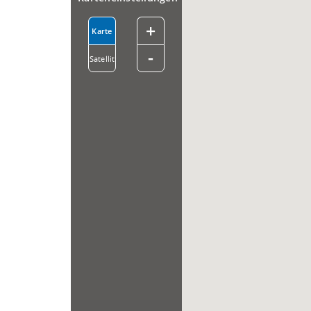
+
Karte
-
Satellit