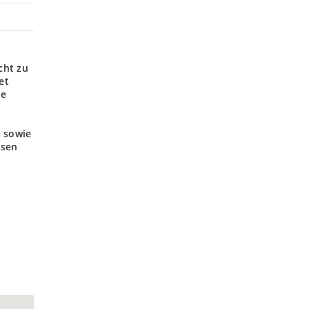
cht zu
et
ne
t sowie
ssen