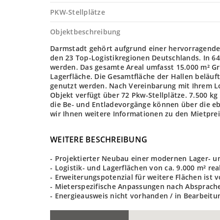
PKW-Stellplätze
Objektbeschreibung
Darmstadt gehört aufgrund einer hervorragenden 
den 23 Top-Logistikregionen Deutschlands. In 
werden. Das gesamte Areal umfasst 15.000 m² Gru
Lagerfläche. Die Gesamtfläche der Hallen beläuf
genutzt werden. Nach Vereinbarung mit Ihrem Lo
Objekt verfügt über 72 Pkw-Stellplätze. 7.500 kg
die Be- und Entladevorgänge können über die eb
wir Ihnen weitere Informationen zu den Mietpr
WEITERE BESCHREIBUNG
- Projektierter Neubau einer modernen Lager- un
- Logistik- und Lagerflächen von ca. 9.000 m² rea
- Erweiterungspotenzial für weitere Flächen ist
- Mieterspezifische Anpassungen nach Absprach
- Energieausweis nicht vorhanden / in Bearbeitu