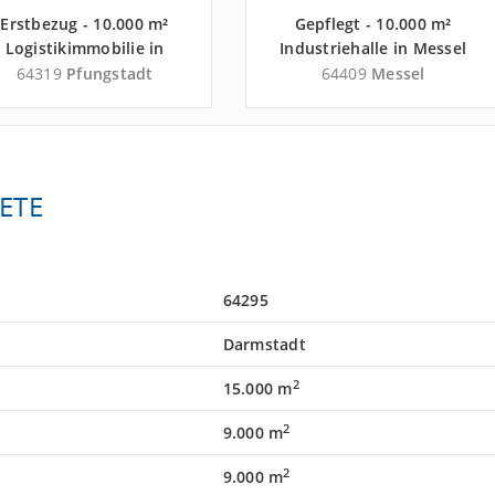
Erstbezug - 10.000 m²
Gepflegt - 10.000 m²
Logistikimmobilie in
Industriehalle in Messel
Pfungstadt an der
nahe
64319
Pfungstadt
64409
Messel
utobahn A 5 - Landkreis
Güterverkehrszentrum
Darmstadt-Dieburg
DUSS-Terminal
Frankfurt/Main-Ost -
Landkreis Darmstadt-
Dieburg
ETE
64295
Darmstadt
2
15.000 m
2
9.000 m
2
9.000 m