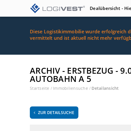
Dealübersicht - Hi
Diese Logistikimmobilie wurde erfolgreich 
vermittelt und ist aktuell nicht mehr verfüg
ARCHIV - ERSTBEZUG - 
AUTOBAHN A 5
Startseite
/
Immobiliensuche
/
Detailansicht
ZUR DETAILSUCHE