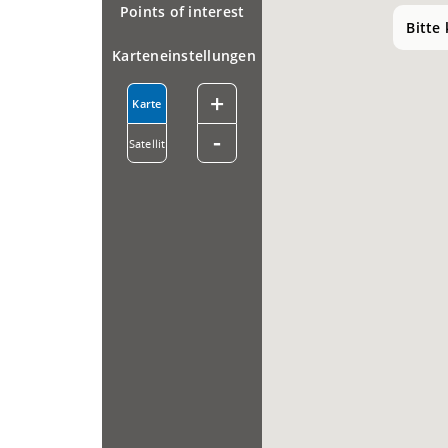
Points of interest
Bitte
Karteneinstellungen
+
Karte
-
Satellit