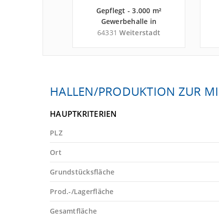
- 3.500 m²
Gepflegt - 3.000 m²
e in Rodgau an
Gewerbehalle in
bahn A 3 -
Weiterstadt an der
Rodgau
64331
Weiterstadt
 Offenbach
Autobahn A 5 - Landkreis
A
Darmstadt-Dieburg
HALLEN/PRODUKTION ZUR MI
HAUPTKRITERIEN
PLZ
Ort
Grundstücksfläche
Prod.-/Lagerfläche
Gesamtfläche