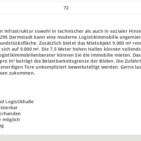
72
Infrastruktur sowohl in technischer als auch in sozialer Hinsi
64295 Darmstadt kann eine moderne Logistikimmobilie angemiet
ndstücksfläche. Zusätzlich bietet das Mietobjekt 9.000 m² rei
t sich auf 9.000 m². Die 7,5 Meter hohen Hallen können vollends
gistikimmobilienberater können Sie die Immobilie mieten. Das
 pro m² beträgt die Belastbarkeitsgrenze der Böden. Die Zufahr
enerdigen Tore unkompliziert bewerkstelligt werden. Gerne la
eisen zukommen.
d Logistikhalle
lisierbar
 vorhanden
e möglich
ng